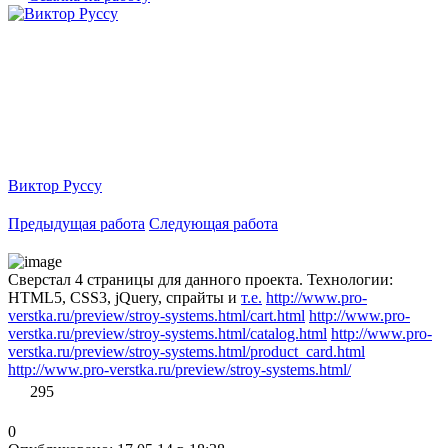
Виктор Руссу
Предыдущая работа
Следующая работа
Сверстал 4 страницы для данного проекта. Технологии:
HTML5, CSS3, jQuery, спрайты и
т.е.
http://www.pro-
verstka.ru/preview/stroy-systems.html/cart.html
http://www.pro-
verstka.ru/preview/stroy-systems.html/catalog.html
http://www.pro-
verstka.ru/preview/stroy-systems.html/product_card.html
http://www.pro-verstka.ru/preview/stroy-systems.html/
295
0