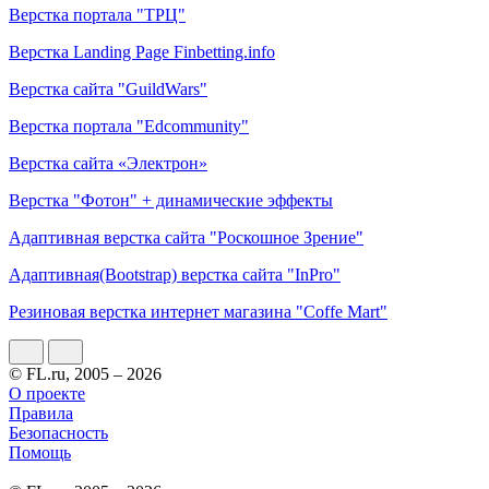
Верстка портала "ТРЦ"
Верстка Landing Page Finbetting.info
Верстка сайта "GuildWars"
Верстка портала "Edcommunity"
Верстка сайта «Электрон»
Верстка "Фотон" + динамические эффекты
Адаптивная верстка сайта "Роскошное Зрение"
Адаптивная(Bootstrap) верстка сайта "InPro"
Резиновая верстка интернет магазина "Coffe Mart"
© FL.ru, 2005 – 2026
О проекте
Правила
Безопасность
Помощь