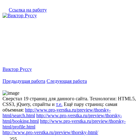
Ссылка на работу
Виктор Руссу
Предыдущая работа
Следующая работа
Сверстал 19 страниц для данного сайта. Технологии: HTML5,
CSS3, jQuery, спрайты и
т.е.
Ещё пару страниц: самая
объемная:
http://www.pro-verstka.ru/preview/thorsky-
html/search.html
http://www.pro-verstka.ru/preview/thorsky-
html/booking.html
http://www.pro-verstka.ru/preview/thorsky-
html/profile.html
http://www.pro-verstka.ru/preview/thorsky-html/
255