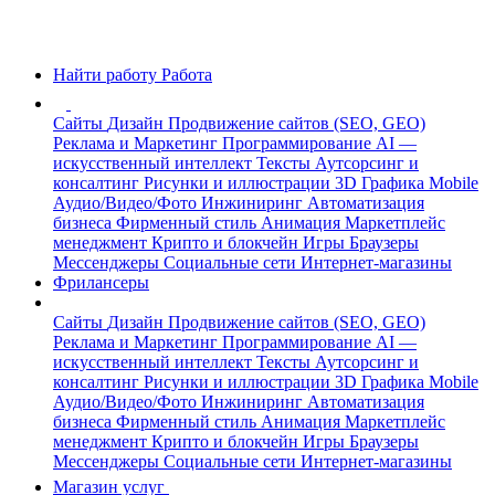
Найти работу
Работа
Сайты
Дизайн
Продвижение сайтов (SEO, GEO)
Реклама и Маркетинг
Программирование
AI —
искусственный интеллект
Тексты
Аутсорсинг и
консалтинг
Рисунки и иллюстрации
3D Графика
Mobile
Аудио/Видео/Фото
Инжиниринг
Автоматизация
бизнеса
Фирменный стиль
Анимация
Маркетплейс
менеджмент
Крипто и блокчейн
Игры
Браузеры
Мессенджеры
Социальные сети
Интернет-магазины
Фрилансеры
Сайты
Дизайн
Продвижение сайтов (SEO, GEO)
Реклама и Маркетинг
Программирование
AI —
искусственный интеллект
Тексты
Аутсорсинг и
консалтинг
Рисунки и иллюстрации
3D Графика
Mobile
Аудио/Видео/Фото
Инжиниринг
Автоматизация
бизнеса
Фирменный стиль
Анимация
Маркетплейс
менеджмент
Крипто и блокчейн
Игры
Браузеры
Мессенджеры
Социальные сети
Интернет-магазины
Магазин услуг