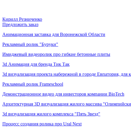
Кирилл Резниченко
Предложить заказ
Анимационная заставка для Воронежской Области
Рекламный ролик "Буруки"
Имиджевый видеоролик про гибкие бетонные плиты
3d Анимация для бренда Тик Так
3d визуализация проекта набережной в городе Евпатория, для 
Рекламный ролик Frameschool
Демонстрационное видео для инвесторов компании BioTech
Архитектурная 3D визуализация жилого массива "Олимпийск
3d визуализация жилого комплекса "Пять Звезд"
Процесс создания ролика про Ural Next