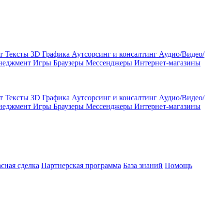
кт
Тексты
3D Графика
Аутсорсинг и консалтинг
Аудио/Видео/
енеджмент
Игры
Браузеры
Мессенджеры
Интернет-магазины
кт
Тексты
3D Графика
Аутсорсинг и консалтинг
Аудио/Видео/
енеджмент
Игры
Браузеры
Мессенджеры
Интернет-магазины
асная сделка
Партнерская программа
База знаний
Помощь