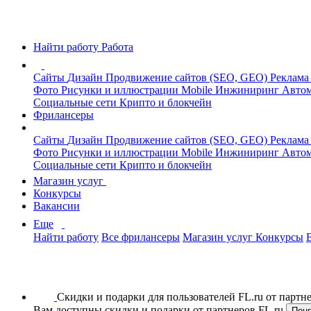
Найти работу
Работа
Сайты
Дизайн
Продвижение сайтов (SEO, GEO)
Реклама
Фото
Рисунки и иллюстрации
Mobile
Инжиниринг
Автом
Социальные сети
Крипто и блокчейн
Фрилансеры
Сайты
Дизайн
Продвижение сайтов (SEO, GEO)
Реклама
Фото
Рисунки и иллюстрации
Mobile
Инжиниринг
Автом
Социальные сети
Крипто и блокчейн
Магазин услуг
Конкурсы
Вакансии
Еще
Найти работу
Все фрилансеры
Магазин услуг
Конкурсы
Скидки и подарки для пользователей FL.ru от парт
Вам доступны скидки и подарки от партнеров FL.ru
Пон