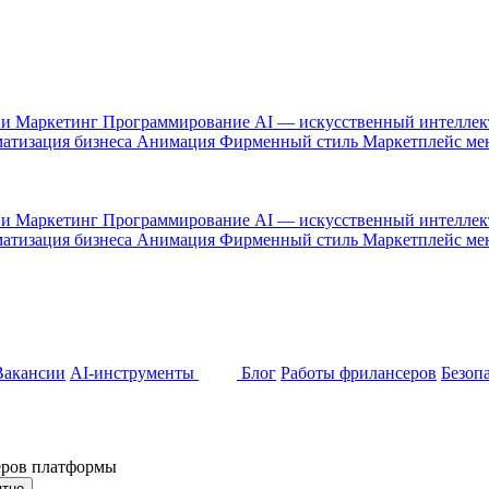
 и Маркетинг
Программирование
AI — искусственный интелле
атизация бизнеса
Анимация
Фирменный стиль
Маркетплейс м
 и Маркетинг
Программирование
AI — искусственный интелле
атизация бизнеса
Анимация
Фирменный стиль
Маркетплейс м
Вакансии
AI-инструменты
Блог
Работы фрилансеров
Безоп
неров платформы
ятно