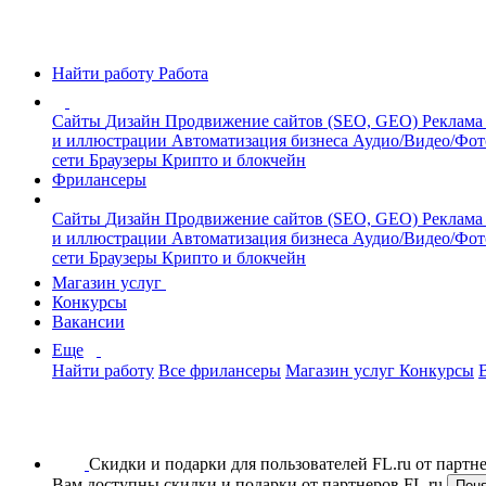
Найти работу
Работа
Сайты
Дизайн
Продвижение сайтов (SEO, GEO)
Реклама
и иллюстрации
Автоматизация бизнеса
Аудио/Видео/Фо
сети
Браузеры
Крипто и блокчейн
Фрилансеры
Сайты
Дизайн
Продвижение сайтов (SEO, GEO)
Реклама
и иллюстрации
Автоматизация бизнеса
Аудио/Видео/Фо
сети
Браузеры
Крипто и блокчейн
Магазин услуг
Конкурсы
Вакансии
Еще
Найти работу
Все фрилансеры
Магазин услуг
Конкурсы
Скидки и подарки для пользователей FL.ru от парт
Вам доступны скидки и подарки от партнеров FL.ru
Пон