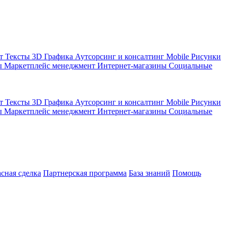
кт
Тексты
3D Графика
Аутсорсинг и консалтинг
Mobile
Рисунки
ы
Маркетплейс менеджмент
Интернет-магазины
Социальные
кт
Тексты
3D Графика
Аутсорсинг и консалтинг
Mobile
Рисунки
ы
Маркетплейс менеджмент
Интернет-магазины
Социальные
асная сделка
Партнерская программа
База знаний
Помощь