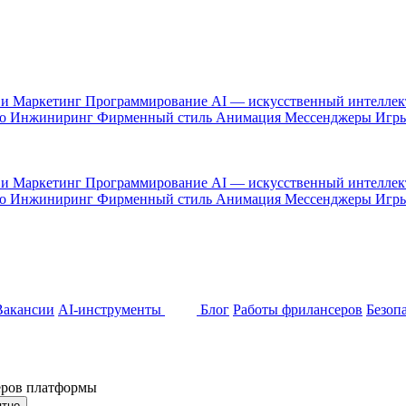
 и Маркетинг
Программирование
AI — искусственный интелле
то
Инжиниринг
Фирменный стиль
Анимация
Мессенджеры
Игр
 и Маркетинг
Программирование
AI — искусственный интелле
то
Инжиниринг
Фирменный стиль
Анимация
Мессенджеры
Игр
Вакансии
AI-инструменты
Блог
Работы фрилансеров
Безоп
неров платформы
ятно