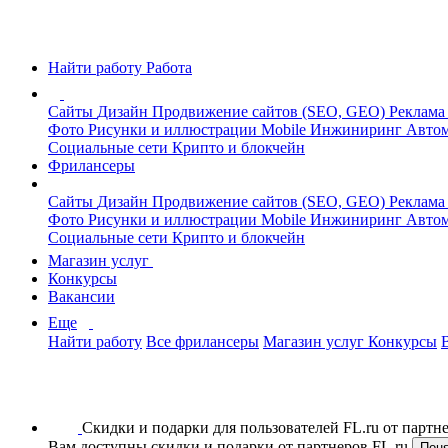
Найти работу
Работа
Сайты
Дизайн
Продвижение сайтов (SEO, GEO)
Реклама
Фото
Рисунки и иллюстрации
Mobile
Инжиниринг
Автом
Социальные сети
Крипто и блокчейн
Фрилансеры
Сайты
Дизайн
Продвижение сайтов (SEO, GEO)
Реклама
Фото
Рисунки и иллюстрации
Mobile
Инжиниринг
Автом
Социальные сети
Крипто и блокчейн
Магазин услуг
Конкурсы
Вакансии
Еще
Найти работу
Все фрилансеры
Магазин услуг
Конкурсы
Скидки и подарки для пользователей FL.ru от парт
Вам доступны скидки и подарки от партнеров FL.ru
Пон