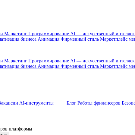
 и Маркетинг
Программирование
AI — искусственный интелле
атизация бизнеса
Анимация
Фирменный стиль
Маркетплейс м
 и Маркетинг
Программирование
AI — искусственный интелле
атизация бизнеса
Анимация
Фирменный стиль
Маркетплейс м
Вакансии
AI-инструменты
Блог
Работы фрилансеров
Безоп
неров платформы
ятно