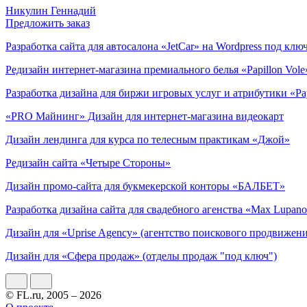
Никулин Геннадий
Предложить заказ
Разработка сайта для автосалона «JetCar» на Wordpress под клю
Редизайн интернет-магазина премиального белья «Papillon Vole
Разработка дизайна для биржи игровых услуг и атрибутики «P
«PRO Майнинг» Дизайн для интернет-магазина видеокарт
Дизайн лендинга для курса по телесным практикам «Джой»
Редизайн сайта «Четыре Стороны»
Дизайн промо-сайта для букмекерской конторы «БАЛБЕТ»
Разработка дизайна сайта для свадебного агенства «Max Lupan
Дизайн для «Uprise Agency» (агентство поискового продвижени
Дизайн для «Сфера продаж» (отделы продаж "под ключ")
© FL.ru, 2005 – 2026