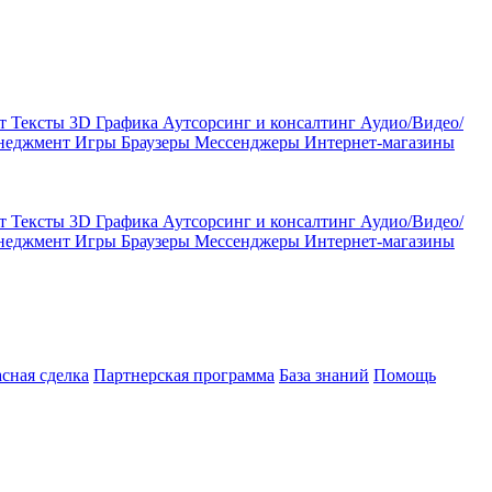
кт
Тексты
3D Графика
Аутсорсинг и консалтинг
Аудио/Видео/
енеджмент
Игры
Браузеры
Мессенджеры
Интернет-магазины
кт
Тексты
3D Графика
Аутсорсинг и консалтинг
Аудио/Видео/
енеджмент
Игры
Браузеры
Мессенджеры
Интернет-магазины
асная сделка
Партнерская программа
База знаний
Помощь