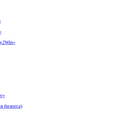
ч
»
ay2Win»
ov»
я бизнеса)