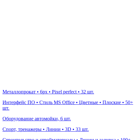
Металлопрокат • 6рх • Pixel perfect • 32 шт.
Интерфейс ПО • Стиль MS Office • Цветные • Плоские • 50+
шт.
Оборудование автомойки, 6 шт.
Спорт, тренажеры • Линии • 3D • 33 шт.
Строительство и стройматериалы • Линии и заливка • 100+