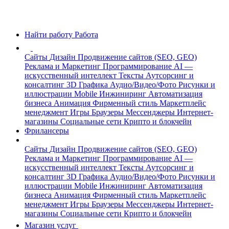
Найти работу
Работа
Сайты
Дизайн
Продвижение сайтов (SEO, GEO)
Реклама и Маркетинг
Программирование
AI —
искусственный интеллект
Тексты
Аутсорсинг и
консалтинг
3D Графика
Аудио/Видео/Фото
Рисунки и
иллюстрации
Mobile
Инжиниринг
Автоматизация
бизнеса
Анимация
Фирменный стиль
Маркетплейс
менеджмент
Игры
Браузеры
Мессенджеры
Интернет-
магазины
Социальные сети
Крипто и блокчейн
Фрилансеры
Сайты
Дизайн
Продвижение сайтов (SEO, GEO)
Реклама и Маркетинг
Программирование
AI —
искусственный интеллект
Тексты
Аутсорсинг и
консалтинг
3D Графика
Аудио/Видео/Фото
Рисунки и
иллюстрации
Mobile
Инжиниринг
Автоматизация
бизнеса
Анимация
Фирменный стиль
Маркетплейс
менеджмент
Игры
Браузеры
Мессенджеры
Интернет-
магазины
Социальные сети
Крипто и блокчейн
Магазин услуг