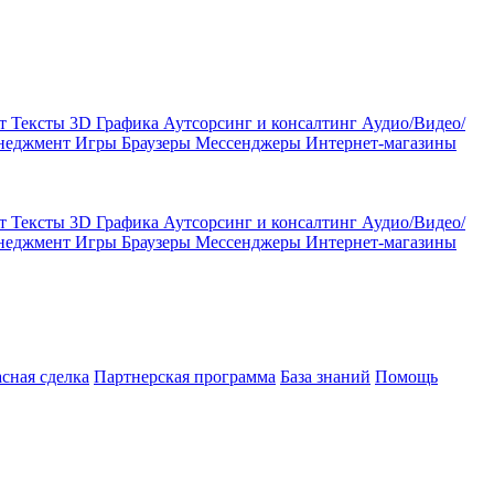
кт
Тексты
3D Графика
Аутсорсинг и консалтинг
Аудио/Видео/
енеджмент
Игры
Браузеры
Мессенджеры
Интернет-магазины
кт
Тексты
3D Графика
Аутсорсинг и консалтинг
Аудио/Видео/
енеджмент
Игры
Браузеры
Мессенджеры
Интернет-магазины
асная сделка
Партнерская программа
База знаний
Помощь