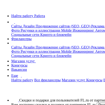
Найти работу
Работа
Сайты
Дизайн
Продвижение сайтов (SEO, GEO)
Реклама
Фото
Рисунки и иллюстрации
Mobile
Инжиниринг
Автом
Социальные сети
Крипто и блокчейн
Фрилансеры
Сайты
Дизайн
Продвижение сайтов (SEO, GEO)
Реклама
Фото
Рисунки и иллюстрации
Mobile
Инжиниринг
Автом
Социальные сети
Крипто и блокчейн
Магазин услуг
Конкурсы
Вакансии
Еще
Найти работу
Все фрилансеры
Магазин услуг
Конкурсы
Скидки и подарки для пользователей FL.ru от парт
Вам доступны скидки и подарки от партнеров FL.ru
Пон