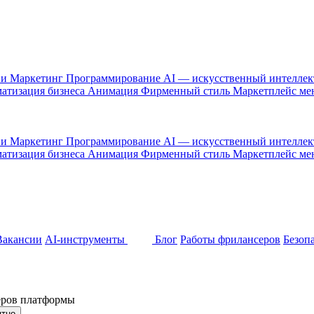
 и Маркетинг
Программирование
AI — искусственный интелле
атизация бизнеса
Анимация
Фирменный стиль
Маркетплейс м
 и Маркетинг
Программирование
AI — искусственный интелле
атизация бизнеса
Анимация
Фирменный стиль
Маркетплейс м
Вакансии
AI-инструменты
Блог
Работы фрилансеров
Безоп
неров платформы
ятно