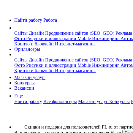
Найти работу
Работа
Сайты
Дизайн
Продвижение сайтов (SEO, GEO)
Реклама
Фото
Рисунки и иллюстрации
Mobile
Инжиниринг
Автом
Крипто и блокчейн
Интернет-магазины
Фрилансеры
Сайты
Дизайн
Продвижение сайтов (SEO, GEO)
Реклама
Фото
Рисунки и иллюстрации
Mobile
Инжиниринг
Автом
Крипто и блокчейн
Интернет-магазины
Магазин услуг
Конкурсы
Вакансии
Еще
Найти работу
Все фрилансеры
Магазин услуг
Конкурсы
Скидки и подарки для пользователей FL.ru от парт
Вам доступны скидки и подарки от партнеров FL.ru
Пон