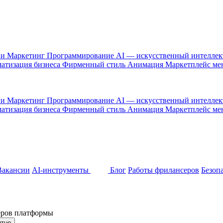
 и Маркетинг
Программирование
AI — искусственный интелле
атизация бизнеса
Фирменный стиль
Анимация
Маркетплейс м
 и Маркетинг
Программирование
AI — искусственный интелле
атизация бизнеса
Фирменный стиль
Анимация
Маркетплейс м
Вакансии
AI-инструменты
Блог
Работы фрилансеров
Безоп
неров платформы
ятно