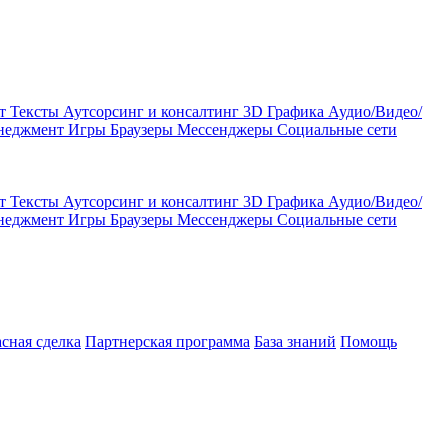
кт
Тексты
Аутсорсинг и консалтинг
3D Графика
Аудио/Видео/
енеджмент
Игры
Браузеры
Мессенджеры
Социальные сети
кт
Тексты
Аутсорсинг и консалтинг
3D Графика
Аудио/Видео/
енеджмент
Игры
Браузеры
Мессенджеры
Социальные сети
асная сделка
Партнерская программа
База знаний
Помощь