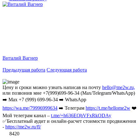
Виталий Вагнер
Предыдущая работа
Следующая работа
Цену и сроки можно узнать написав на почту
hello@me2w.ru,
или позвонив мне +7(999)699-96-34 (Max/Telegram/WhatsApp)
➡️ Max +7 (999) 699-96-34 ➡️ WhatsApp
https://wa.me/79996999634
➡️ Телеграм
https://t.me/hellome2w
❤️
Мой телеграм канал –
t.me/+h636EQhVFxRkODAy
✅Бесплатный аудит и онлайн-расчет стоимости продвижения
-
https://me2w.ru/fl/
8420