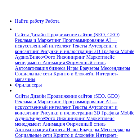
Найти работу
Работа
Сайты
Дизайн
Продвижение сайтов (SEO, GEO)
Реклама и Маркетинг
Программирование
AI —
искусственный интеллект
Тексты
Аутсорсинг и
консалтинг
Рисунки и иллюстрации
3D Графика
Mobile
Аудио/Видео/Фото
Инжиниринг
Маркетплейс
менеджмент
Анимация
Фирменный стиль
Автоматизация бизнеса
Игры
Браузеры
Мессенджеры
Социальные сети
Крипто и блокчейн
Интернет-
магазины
Фрилансеры
Сайты
Дизайн
Продвижение сайтов (SEO, GEO)
Реклама и Маркетинг
Программирование
AI —
искусственный интеллект
Тексты
Аутсорсинг и
консалтинг
Рисунки и иллюстрации
3D Графика
Mobile
Аудио/Видео/Фото
Инжиниринг
Маркетплейс
менеджмент
Анимация
Фирменный стиль
Автоматизация бизнеса
Игры
Браузеры
Мессенджеры
Социальные сети
Крипто и блокчейн
Интернет-