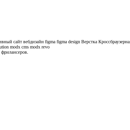
ивный сайт
вебдизайн
figma
figma design
Верстка
Кроссбраузерна
ution
modx cms
modx revo
 фрилансеров.