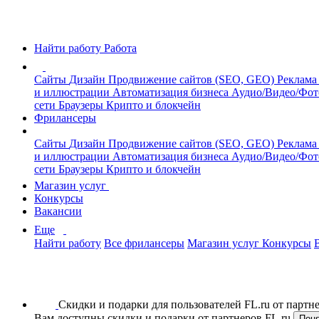
Найти работу
Работа
Сайты
Дизайн
Продвижение сайтов (SEO, GEO)
Реклама
и иллюстрации
Автоматизация бизнеса
Аудио/Видео/Фо
сети
Браузеры
Крипто и блокчейн
Фрилансеры
Сайты
Дизайн
Продвижение сайтов (SEO, GEO)
Реклама
и иллюстрации
Автоматизация бизнеса
Аудио/Видео/Фо
сети
Браузеры
Крипто и блокчейн
Магазин услуг
Конкурсы
Вакансии
Еще
Найти работу
Все фрилансеры
Магазин услуг
Конкурсы
Скидки и подарки для пользователей FL.ru от парт
Вам доступны скидки и подарки от партнеров FL.ru
Пон