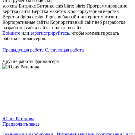
Инструменты и навыки
seo
cms Битрикс
Битрикс
cms bitrix
bitrix
Программирование
верстка сайта
Верстка макетов
Кроссбраузерная верстка
Верстка
figma design
figma
вебдизайн
интернет магазин
Корпоративные сайты
Корпоративный сайт
веб разработка
разработка сайта
сайты под ключ
сайт
Войдите
или
зарегистрируйтесь
, чтобы комментировать
работы фрилансеров.
Предыдущая работа
Следующая работа
Другие работы фрилансера
Юлия Ратанова
Предложить заказ
Технологии маркировки | Интернет-магазин оборудования для