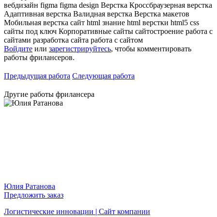
вебдизайн
figma
figma design
Верстка
Кроссбраузерная верстка
Адаптивная верстка
Валидная верстка
Верстка макетов
Мобильная верстка
сайт
html
знание html верстки
html5
css
сайты под ключ
Корпоративные сайты
сайтостроение
работа с
сайтами
разработка сайта
работа с сайтом
Войдите
или
зарегистрируйтесь
, чтобы комментировать
работы фрилансеров.
Предыдущая работа
Следующая работа
Другие работы фрилансера
Юлия Ратанова
Предложить заказ
Логистические инновации | Сайт компании