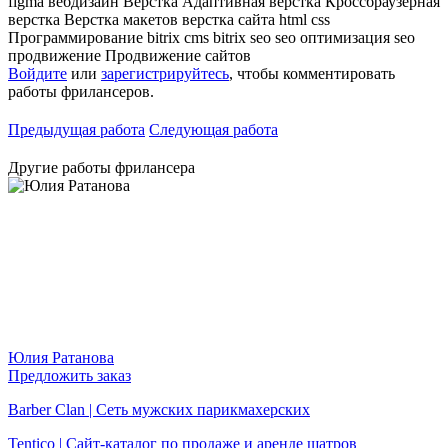
figma
вебдизайн
Верстка
Адаптивная верстка
Кроссбраузерная
верстка
Верстка макетов
верстка сайта
html
css
Программирование
bitrix
cms bitrix
seo
seo оптимизация
seo
продвижение
Продвижение сайтов
Войдите
или
зарегистрируйтесь
, чтобы комментировать
работы фрилансеров.
Предыдущая работа
Следующая работа
Другие работы фрилансера
Юлия Ратанова
Предложить заказ
Barber Clan | Сеть мужских парикмахерских
Tentico | Сайт-каталог по продаже и аренде шатров