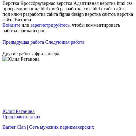
Верстка
Кроссбраузерная верстка
Адаптивная верстка
html
css
програмирование
bitrix
веб разработка
cms bitrix
сайт
сайты
под ключ
разработка сайта
figma design
верстка сайтов
верстка
сайта
Битрикс
Войдите
или
зарегистрируйтесь
, чтобы комментировать
работы фрилансеров.
Предыдущая работа
Следующая работа
Другие работы фрилансера
Юлия Ратанова
Предложить заказ
Barber Clan | Сеть мужских парикмахерских