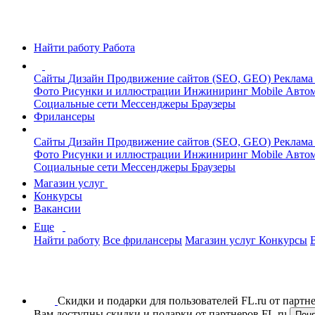
Найти работу
Работа
Сайты
Дизайн
Продвижение сайтов (SEO, GEO)
Реклама
Фото
Рисунки и иллюстрации
Инжиниринг
Mobile
Автом
Социальные сети
Мессенджеры
Браузеры
Фрилансеры
Сайты
Дизайн
Продвижение сайтов (SEO, GEO)
Реклама
Фото
Рисунки и иллюстрации
Инжиниринг
Mobile
Автом
Социальные сети
Мессенджеры
Браузеры
Магазин услуг
Конкурсы
Вакансии
Еще
Найти работу
Все фрилансеры
Магазин услуг
Конкурсы
Скидки и подарки для пользователей FL.ru от парт
Вам доступны скидки и подарки от партнеров FL.ru
Пон