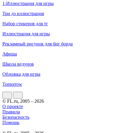
1-Иллюстрация для игры
Три дэ иллюстрация
Набор стикеров для тг
Иллюстрация для игры
Рекламный рисунок для биг борда
Афиша
Школа ведунов
Обложка для игры
Tomorrow
© FL.ru, 2005 – 2026
О проекте
Правила
Безопасность
Помощь