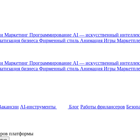
 и Маркетинг
Программирование
AI — искусственный интелле
атизация бизнеса
Фирменный стиль
Анимация
Игры
Маркетпл
 и Маркетинг
Программирование
AI — искусственный интелле
атизация бизнеса
Фирменный стиль
Анимация
Игры
Маркетпл
Вакансии
AI-инструменты
Блог
Работы фрилансеров
Безоп
неров платформы
ятно