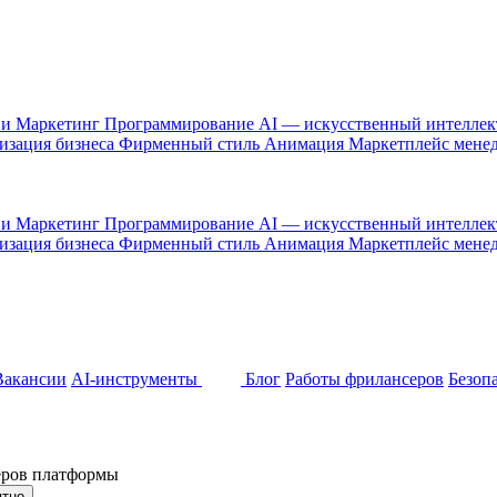
 и Маркетинг
Программирование
AI — искусственный интелле
изация бизнеса
Фирменный стиль
Анимация
Маркетплейс мене
 и Маркетинг
Программирование
AI — искусственный интелле
изация бизнеса
Фирменный стиль
Анимация
Маркетплейс мене
Вакансии
AI-инструменты
Блог
Работы фрилансеров
Безоп
неров платформы
ятно