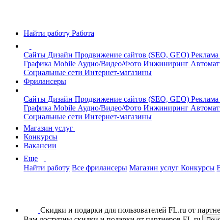
Найти работу
Работа
Сайты
Дизайн
Продвижение сайтов (SEO, GEO)
Реклама
Графика
Mobile
Аудио/Видео/Фото
Инжиниринг
Автомат
Социальные сети
Интернет-магазины
Фрилансеры
Сайты
Дизайн
Продвижение сайтов (SEO, GEO)
Реклама
Графика
Mobile
Аудио/Видео/Фото
Инжиниринг
Автомат
Социальные сети
Интернет-магазины
Магазин услуг
Конкурсы
Вакансии
Еще
Найти работу
Все фрилансеры
Магазин услуг
Конкурсы
Скидки и подарки для пользователей FL.ru от парт
Вам доступны скидки и подарки от партнеров FL.ru
Пон