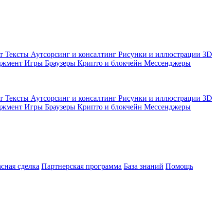
кт
Тексты
Аутсорсинг и консалтинг
Рисунки и иллюстрации
3D
джмент
Игры
Браузеры
Крипто и блокчейн
Мессенджеры
кт
Тексты
Аутсорсинг и консалтинг
Рисунки и иллюстрации
3D
джмент
Игры
Браузеры
Крипто и блокчейн
Мессенджеры
асная сделка
Партнерская программа
База знаний
Помощь