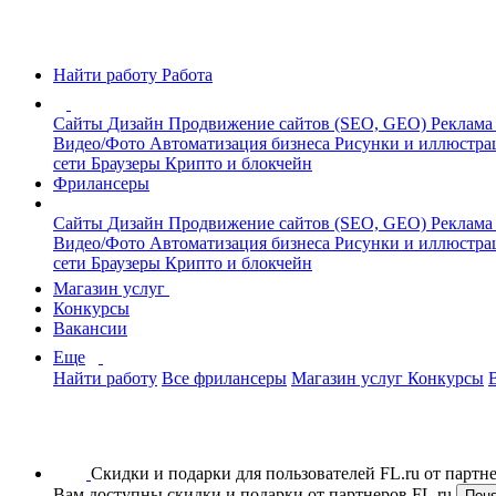
Найти работу
Работа
Сайты
Дизайн
Продвижение сайтов (SEO, GEO)
Реклама
Видео/Фото
Автоматизация бизнеса
Рисунки и иллюстр
сети
Браузеры
Крипто и блокчейн
Фрилансеры
Сайты
Дизайн
Продвижение сайтов (SEO, GEO)
Реклама
Видео/Фото
Автоматизация бизнеса
Рисунки и иллюстр
сети
Браузеры
Крипто и блокчейн
Магазин услуг
Конкурсы
Вакансии
Еще
Найти работу
Все фрилансеры
Магазин услуг
Конкурсы
Скидки и подарки для пользователей FL.ru от парт
Вам доступны скидки и подарки от партнеров FL.ru
Пон