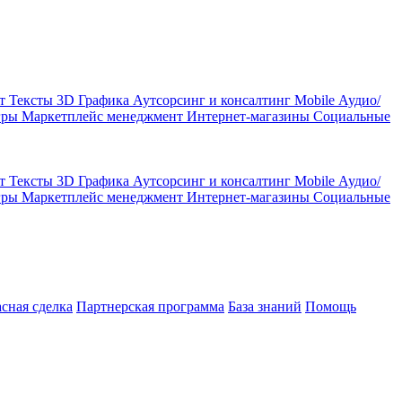
кт
Тексты
3D Графика
Аутсорсинг и консалтинг
Mobile
Аудио/
гры
Маркетплейс менеджмент
Интернет-магазины
Социальные
кт
Тексты
3D Графика
Аутсорсинг и консалтинг
Mobile
Аудио/
гры
Маркетплейс менеджмент
Интернет-магазины
Социальные
асная сделка
Партнерская программа
База знаний
Помощь