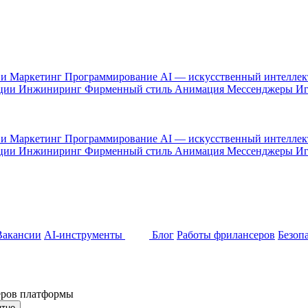
 и Маркетинг
Программирование
AI — искусственный интелле
ации
Инжиниринг
Фирменный стиль
Анимация
Мессенджеры
И
 и Маркетинг
Программирование
AI — искусственный интелле
ации
Инжиниринг
Фирменный стиль
Анимация
Мессенджеры
И
Вакансии
AI-инструменты
Блог
Работы фрилансеров
Безоп
неров платформы
ятно