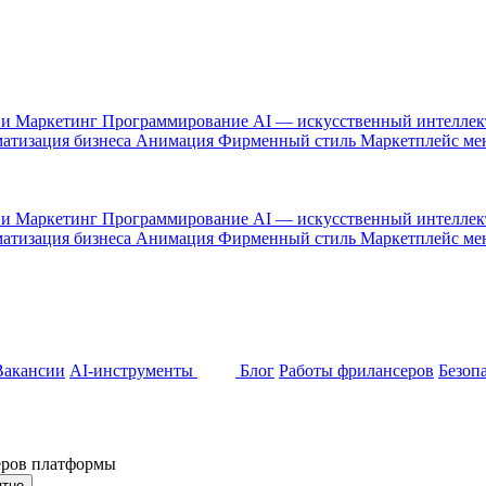
 и Маркетинг
Программирование
AI — искусственный интелле
атизация бизнеса
Анимация
Фирменный стиль
Маркетплейс м
 и Маркетинг
Программирование
AI — искусственный интелле
атизация бизнеса
Анимация
Фирменный стиль
Маркетплейс м
Вакансии
AI-инструменты
Блог
Работы фрилансеров
Безоп
неров платформы
ятно