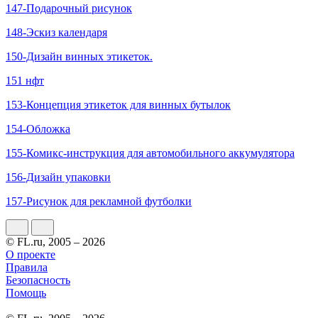
147-Подарочный рисунок
148-Эскиз календаря
150-Дизайн винных этикеток.
151 нфт
153-Концепция этикеток для винных бутылок
154-Обложка
155-Комикс-инструкция для автомобильного аккумулятора
156-Дизайн упаковки
157-Рисунок для рекламной футболки
© FL.ru, 2005 – 2026
О проекте
Правила
Безопасность
Помощь