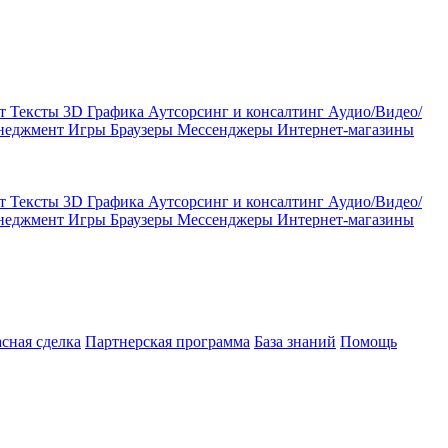
кт
Тексты
3D Графика
Аутсорсинг и консалтинг
Аудио/Видео/
енеджмент
Игры
Браузеры
Мессенджеры
Интернет-магазины
кт
Тексты
3D Графика
Аутсорсинг и консалтинг
Аудио/Видео/
енеджмент
Игры
Браузеры
Мессенджеры
Интернет-магазины
асная сделка
Партнерская программа
База знаний
Помощь