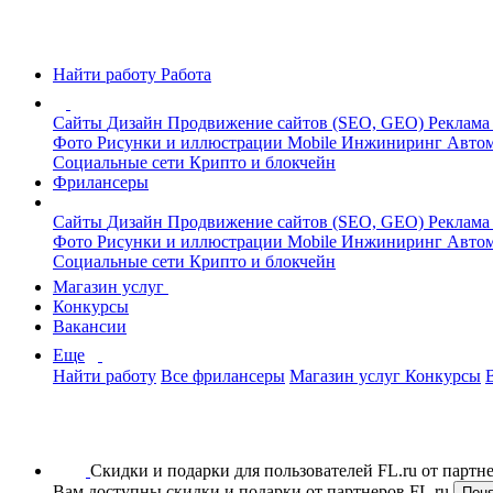
Найти работу
Работа
Сайты
Дизайн
Продвижение сайтов (SEO, GEO)
Реклама
Фото
Рисунки и иллюстрации
Mobile
Инжиниринг
Автом
Социальные сети
Крипто и блокчейн
Фрилансеры
Сайты
Дизайн
Продвижение сайтов (SEO, GEO)
Реклама
Фото
Рисунки и иллюстрации
Mobile
Инжиниринг
Автом
Социальные сети
Крипто и блокчейн
Магазин услуг
Конкурсы
Вакансии
Еще
Найти работу
Все фрилансеры
Магазин услуг
Конкурсы
Скидки и подарки для пользователей FL.ru от парт
Вам доступны скидки и подарки от партнеров FL.ru
Пон