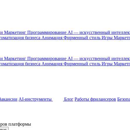
 и Маркетинг
Программирование
AI — искусственный интелле
оматизация бизнеса
Анимация
Фирменный стиль
Игры
Маркет
 и Маркетинг
Программирование
AI — искусственный интелле
оматизация бизнеса
Анимация
Фирменный стиль
Игры
Маркет
Вакансии
AI-инструменты
Блог
Работы фрилансеров
Безоп
неров платформы
ятно