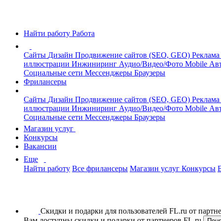
Найти работу
Работа
Сайты
Дизайн
Продвижение сайтов (SEO, GEO)
Реклама
иллюстрации
Инжиниринг
Аудио/Видео/Фото
Mobile
Авт
Социальные сети
Мессенджеры
Браузеры
Фрилансеры
Сайты
Дизайн
Продвижение сайтов (SEO, GEO)
Реклама
иллюстрации
Инжиниринг
Аудио/Видео/Фото
Mobile
Авт
Социальные сети
Мессенджеры
Браузеры
Магазин услуг
Конкурсы
Вакансии
Еще
Найти работу
Все фрилансеры
Магазин услуг
Конкурсы
Скидки и подарки для пользователей FL.ru от парт
Вам доступны скидки и подарки от партнеров FL.ru
Пон