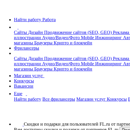
Найти работу
Работа
Сайты
Дизайн
Продвижение сайтов (SEO, GEO)
Реклама
иллюстрации
Аудио/Видео/Фото
Mobile
Инжиниринг
Авт
магазины
Браузеры
Крипто и блокчейн
Фрилансеры
Сайты
Дизайн
Продвижение сайтов (SEO, GEO)
Реклама
иллюстрации
Аудио/Видео/Фото
Mobile
Инжиниринг
Авт
магазины
Браузеры
Крипто и блокчейн
Магазин услуг
Конкурсы
Вакансии
Еще
Найти работу
Все фрилансеры
Магазин услуг
Конкурсы
Скидки и подарки для пользователей FL.ru от парт
Вам доступны скидки и подарки от партнеров FL.ru
Пон