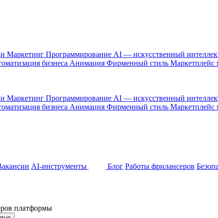
 и Маркетинг
Программирование
AI — искусственный интелле
оматизация бизнеса
Анимация
Фирменный стиль
Маркетплейс
 и Маркетинг
Программирование
AI — искусственный интелле
оматизация бизнеса
Анимация
Фирменный стиль
Маркетплейс
Вакансии
AI-инструменты
Блог
Работы фрилансеров
Безоп
неров платформы
ятно