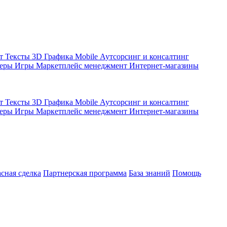
кт
Тексты
3D Графика
Mobile
Аутсорсинг и консалтинг
жеры
Игры
Маркетплейс менеджмент
Интернет-магазины
кт
Тексты
3D Графика
Mobile
Аутсорсинг и консалтинг
жеры
Игры
Маркетплейс менеджмент
Интернет-магазины
асная сделка
Партнерская программа
База знаний
Помощь