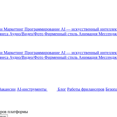
 и Маркетинг
Программирование
AI — искусственный интелле
знеса
Аудио/Видео/Фото
Фирменный стиль
Анимация
Мессенд
 и Маркетинг
Программирование
AI — искусственный интелле
знеса
Аудио/Видео/Фото
Фирменный стиль
Анимация
Мессенд
Вакансии
AI-инструменты
Блог
Работы фрилансеров
Безоп
неров платформы
ятно