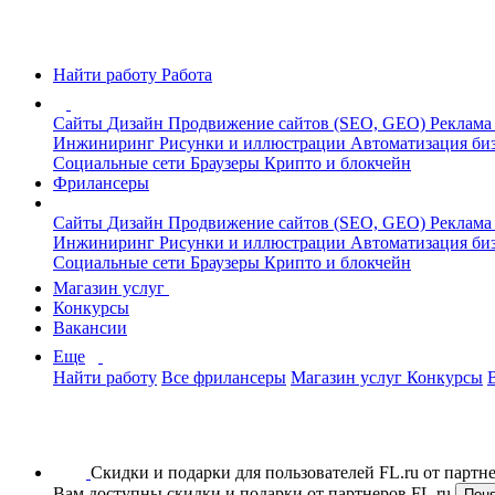
Найти работу
Работа
Сайты
Дизайн
Продвижение сайтов (SEO, GEO)
Реклама
Инжиниринг
Рисунки и иллюстрации
Автоматизация би
Социальные сети
Браузеры
Крипто и блокчейн
Фрилансеры
Сайты
Дизайн
Продвижение сайтов (SEO, GEO)
Реклама
Инжиниринг
Рисунки и иллюстрации
Автоматизация би
Социальные сети
Браузеры
Крипто и блокчейн
Магазин услуг
Конкурсы
Вакансии
Еще
Найти работу
Все фрилансеры
Магазин услуг
Конкурсы
Скидки и подарки для пользователей FL.ru от парт
Вам доступны скидки и подарки от партнеров FL.ru
Пон