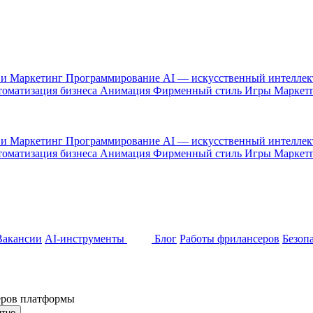
 и Маркетинг
Программирование
AI — искусственный интелле
оматизация бизнеса
Анимация
Фирменный стиль
Игры
Маркет
 и Маркетинг
Программирование
AI — искусственный интелле
оматизация бизнеса
Анимация
Фирменный стиль
Игры
Маркет
Вакансии
AI-инструменты
Блог
Работы фрилансеров
Безоп
неров платформы
ятно