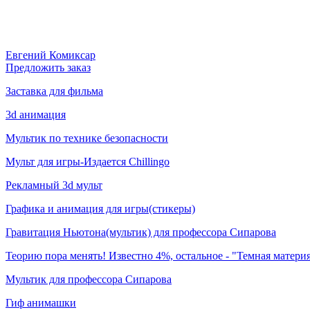
Евгений Комиксар
Предложить заказ
Заставка для фильма
3d анимация
Мультик по технике безопасности
Мульт для игры-Издается Chillingo
Рекламный 3d мульт
Графика и анимация для игры(стикеры)
Гравитация Ньютона(мультик) для профессора Сипарова
Теорию пора менять! Известно 4%, остальное - "Темная матери
Мультик для профессора Сипарова
Гиф анимашки