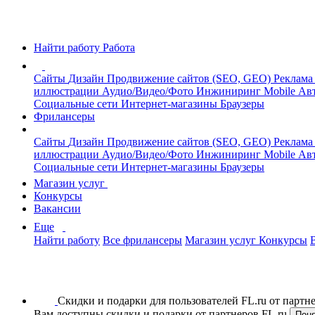
Найти работу
Работа
Сайты
Дизайн
Продвижение сайтов (SEO, GEO)
Реклама
иллюстрации
Аудио/Видео/Фото
Инжиниринг
Mobile
Авт
Социальные сети
Интернет-магазины
Браузеры
Фрилансеры
Сайты
Дизайн
Продвижение сайтов (SEO, GEO)
Реклама
иллюстрации
Аудио/Видео/Фото
Инжиниринг
Mobile
Авт
Социальные сети
Интернет-магазины
Браузеры
Магазин услуг
Конкурсы
Вакансии
Еще
Найти работу
Все фрилансеры
Магазин услуг
Конкурсы
Скидки и подарки для пользователей FL.ru от парт
Вам доступны скидки и подарки от партнеров FL.ru
Пон