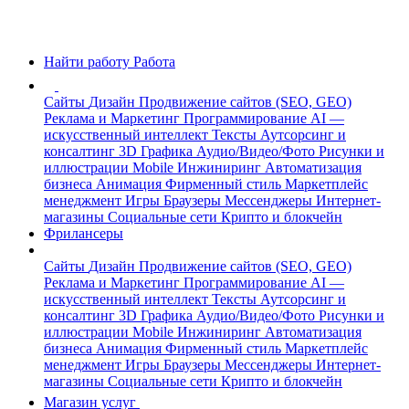
Найти работу
Работа
Сайты
Дизайн
Продвижение сайтов (SEO, GEO)
Реклама и Маркетинг
Программирование
AI —
искусственный интеллект
Тексты
Аутсорсинг и
консалтинг
3D Графика
Аудио/Видео/Фото
Рисунки и
иллюстрации
Mobile
Инжиниринг
Автоматизация
бизнеса
Анимация
Фирменный стиль
Маркетплейс
менеджмент
Игры
Браузеры
Мессенджеры
Интернет-
магазины
Социальные сети
Крипто и блокчейн
Фрилансеры
Сайты
Дизайн
Продвижение сайтов (SEO, GEO)
Реклама и Маркетинг
Программирование
AI —
искусственный интеллект
Тексты
Аутсорсинг и
консалтинг
3D Графика
Аудио/Видео/Фото
Рисунки и
иллюстрации
Mobile
Инжиниринг
Автоматизация
бизнеса
Анимация
Фирменный стиль
Маркетплейс
менеджмент
Игры
Браузеры
Мессенджеры
Интернет-
магазины
Социальные сети
Крипто и блокчейн
Магазин услуг