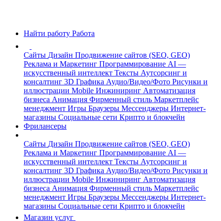
Найти работу
Работа
Сайты
Дизайн
Продвижение сайтов (SEO, GEO)
Реклама и Маркетинг
Программирование
AI —
искусственный интеллект
Тексты
Аутсорсинг и
консалтинг
3D Графика
Аудио/Видео/Фото
Рисунки и
иллюстрации
Mobile
Инжиниринг
Автоматизация
бизнеса
Анимация
Фирменный стиль
Маркетплейс
менеджмент
Игры
Браузеры
Мессенджеры
Интернет-
магазины
Социальные сети
Крипто и блокчейн
Фрилансеры
Сайты
Дизайн
Продвижение сайтов (SEO, GEO)
Реклама и Маркетинг
Программирование
AI —
искусственный интеллект
Тексты
Аутсорсинг и
консалтинг
3D Графика
Аудио/Видео/Фото
Рисунки и
иллюстрации
Mobile
Инжиниринг
Автоматизация
бизнеса
Анимация
Фирменный стиль
Маркетплейс
менеджмент
Игры
Браузеры
Мессенджеры
Интернет-
магазины
Социальные сети
Крипто и блокчейн
Магазин услуг