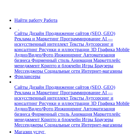
Найти работу
Работа
Сайты
Дизайн
Продвижение сайтов (SEO, GEO)
Реклама и Маркетинг
Программирование
AI —
искусственный интеллект
Тексты
Аутсорсинг и
консалтинг
Рисунки и иллюстрации
3D Графика
Mobile
Аудио/Видео/Фото
Инжиниринг
Автоматизация
бизнеса
Фирменный стиль
Анимация
Маркетплейс
менеджмент
Крипто и блокчейн
Игры
Браузеры
Мессенджеры
Социальные сети
Интернет-магазины
Фрилансеры
Сайты
Дизайн
Продвижение сайтов (SEO, GEO)
Реклама и Маркетинг
Программирование
AI —
искусственный интеллект
Тексты
Аутсорсинг и
консалтинг
Рисунки и иллюстрации
3D Графика
Mobile
Аудио/Видео/Фото
Инжиниринг
Автоматизация
бизнеса
Фирменный стиль
Анимация
Маркетплейс
менеджмент
Крипто и блокчейн
Игры
Браузеры
Мессенджеры
Социальные сети
Интернет-магазины
Магазин услуг