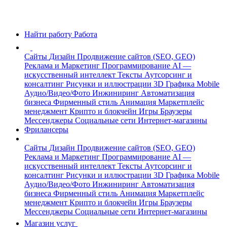
Найти работу
Работа
Сайты
Дизайн
Продвижение сайтов (SEO, GEO)
Реклама и Маркетинг
Программирование
AI —
искусственный интеллект
Тексты
Аутсорсинг и
консалтинг
Рисунки и иллюстрации
3D Графика
Mobile
Аудио/Видео/Фото
Инжиниринг
Автоматизация
бизнеса
Фирменный стиль
Анимация
Маркетплейс
менеджмент
Крипто и блокчейн
Игры
Браузеры
Мессенджеры
Социальные сети
Интернет-магазины
Фрилансеры
Сайты
Дизайн
Продвижение сайтов (SEO, GEO)
Реклама и Маркетинг
Программирование
AI —
искусственный интеллект
Тексты
Аутсорсинг и
консалтинг
Рисунки и иллюстрации
3D Графика
Mobile
Аудио/Видео/Фото
Инжиниринг
Автоматизация
бизнеса
Фирменный стиль
Анимация
Маркетплейс
менеджмент
Крипто и блокчейн
Игры
Браузеры
Мессенджеры
Социальные сети
Интернет-магазины
Магазин услуг