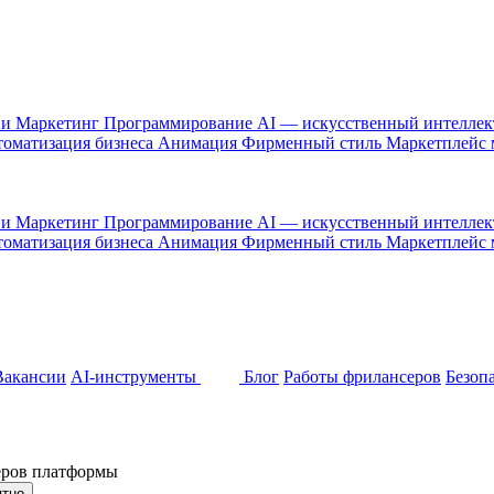
 и Маркетинг
Программирование
AI — искусственный интелле
оматизация бизнеса
Анимация
Фирменный стиль
Маркетплейс
 и Маркетинг
Программирование
AI — искусственный интелле
оматизация бизнеса
Анимация
Фирменный стиль
Маркетплейс
Вакансии
AI-инструменты
Блог
Работы фрилансеров
Безоп
неров платформы
ятно