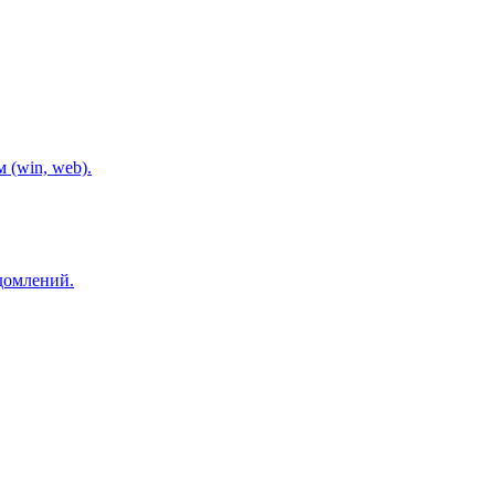
 (win, web).
домлений.