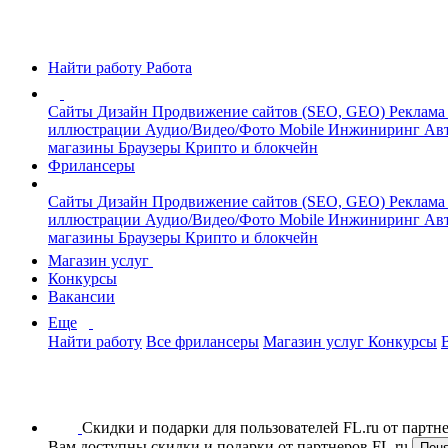
Найти работу
Работа
Сайты
Дизайн
Продвижение сайтов (SEO, GEO)
Реклама
иллюстрации
Аудио/Видео/Фото
Mobile
Инжиниринг
Авт
магазины
Браузеры
Крипто и блокчейн
Фрилансеры
Сайты
Дизайн
Продвижение сайтов (SEO, GEO)
Реклама
иллюстрации
Аудио/Видео/Фото
Mobile
Инжиниринг
Авт
магазины
Браузеры
Крипто и блокчейн
Магазин услуг
Конкурсы
Вакансии
Еще
Найти работу
Все фрилансеры
Магазин услуг
Конкурсы
Скидки и подарки для пользователей FL.ru от парт
Вам доступны скидки и подарки от партнеров FL.ru
Пон