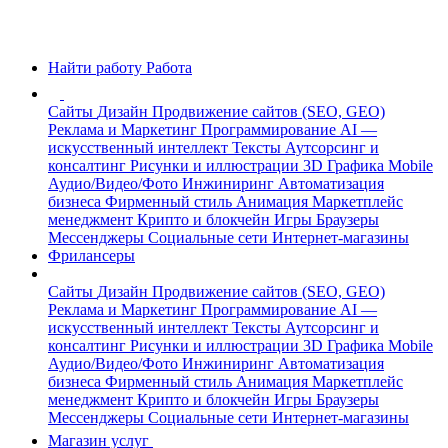
Найти работу
Работа
Сайты
Дизайн
Продвижение сайтов (SEO, GEO)
Реклама и Маркетинг
Программирование
AI —
искусственный интеллект
Тексты
Аутсорсинг и
консалтинг
Рисунки и иллюстрации
3D Графика
Mobile
Аудио/Видео/Фото
Инжиниринг
Автоматизация
бизнеса
Фирменный стиль
Анимация
Маркетплейс
менеджмент
Крипто и блокчейн
Игры
Браузеры
Мессенджеры
Социальные сети
Интернет-магазины
Фрилансеры
Сайты
Дизайн
Продвижение сайтов (SEO, GEO)
Реклама и Маркетинг
Программирование
AI —
искусственный интеллект
Тексты
Аутсорсинг и
консалтинг
Рисунки и иллюстрации
3D Графика
Mobile
Аудио/Видео/Фото
Инжиниринг
Автоматизация
бизнеса
Фирменный стиль
Анимация
Маркетплейс
менеджмент
Крипто и блокчейн
Игры
Браузеры
Мессенджеры
Социальные сети
Интернет-магазины
Магазин услуг