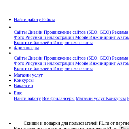
Найти работу
Работа
Сайты
Дизайн
Продвижение сайтов (SEO, GEO)
Реклама
Фото
Рисунки и иллюстрации
Mobile
Инжиниринг
Автом
Крипто и блокчейн
Интернет-магазины
Фрилансеры
Сайты
Дизайн
Продвижение сайтов (SEO, GEO)
Реклама
Фото
Рисунки и иллюстрации
Mobile
Инжиниринг
Автом
Крипто и блокчейн
Интернет-магазины
Магазин услуг
Конкурсы
Вакансии
Еще
Найти работу
Все фрилансеры
Магазин услуг
Конкурсы
Скидки и подарки для пользователей FL.ru от парт
Вам доступны скидки и подарки от партнеров FL.ru
Пон