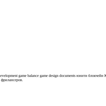
development
game balance
game design documents
юнити
блокчейн
 фрилансеров.