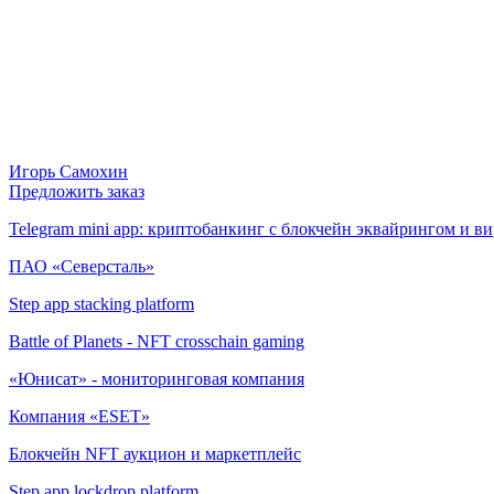
Игорь Самохин
Предложить заказ
Telegram mini app: криптобанкинг с блокчейн эквайрингом и 
ПАО «Северсталь»
Step app stacking platform
Battle of Planets - NFT crosschain gaming
«Юнисат» - мониторинговая компания
Компания «ESET»
Блокчейн NFT аукцион и маркетплейс
Step app lockdrop platform