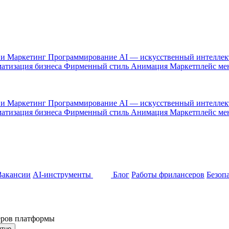
 и Маркетинг
Программирование
AI — искусственный интелле
атизация бизнеса
Фирменный стиль
Анимация
Маркетплейс м
 и Маркетинг
Программирование
AI — искусственный интелле
атизация бизнеса
Фирменный стиль
Анимация
Маркетплейс м
Вакансии
AI-инструменты
Блог
Работы фрилансеров
Безоп
неров платформы
ятно