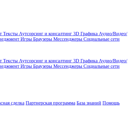
кт
Тексты
Аутсорсинг и консалтинг
3D Графика
Аудио/Видео/
енеджмент
Игры
Браузеры
Мессенджеры
Социальные сети
кт
Тексты
Аутсорсинг и консалтинг
3D Графика
Аудио/Видео/
енеджмент
Игры
Браузеры
Мессенджеры
Социальные сети
асная сделка
Партнерская программа
База знаний
Помощь