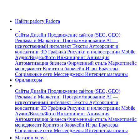
Найти работу
Работа
Сайты
Дизайн
Продвижение сайтов (SEO, GEO)
Реклама и Маркетинг
Программирование
AI —
искусственный интеллект
Тексты
Аутсорсинг и
консалтинг
3D Графика
Рисунки и иллюстрации
Mobile
Аудио/Видео/Фото
Инжиниринг
Анимация
Автоматизация бизнеса
Фирменный стиль
Маркетплейс
менеджмент
Крипто и блокчейн
Игры
Браузеры
Социальные сети
Мессенджеры
Интернет-магазины
Фрилансеры
Сайты
Дизайн
Продвижение сайтов (SEO, GEO)
Реклама и Маркетинг
Программирование
AI —
искусственный интеллект
Тексты
Аутсорсинг и
консалтинг
3D Графика
Рисунки и иллюстрации
Mobile
Аудио/Видео/Фото
Инжиниринг
Анимация
Автоматизация бизнеса
Фирменный стиль
Маркетплейс
менеджмент
Крипто и блокчейн
Игры
Браузеры
Социальные сети
Мессенджеры
Интернет-магазины
Магазин услуг