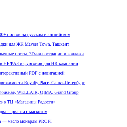
00+ постов на русском и английском
адки для ЖК Mavera Town, Ташкент
язычные посты, 3D-иллюстрации и коллажи
ов НЕФАЗ и фургонов для HR-кампании
 интерактивный PDF с навигацией
движимости Royalty Place, Санкт-Петербург
house.ae, WELLAIR, QIMA, Grand Group
oes в ТЦ «Магазины Радости»
два варианта с маскотом
да — масло монарды PROFI