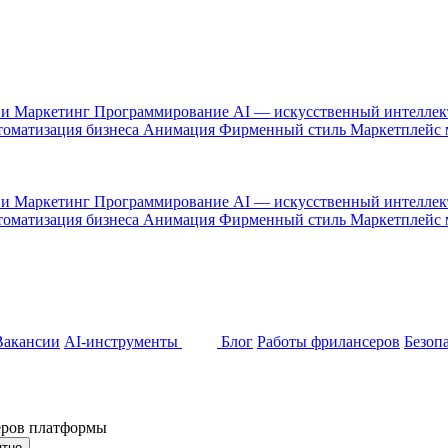
 и Маркетинг
Программирование
AI — искусственный интелле
оматизация бизнеса
Анимация
Фирменный стиль
Маркетплейс
 и Маркетинг
Программирование
AI — искусственный интелле
оматизация бизнеса
Анимация
Фирменный стиль
Маркетплейс
Вакансии
AI-инструменты
Блог
Работы фрилансеров
Безоп
неров платформы
ятно