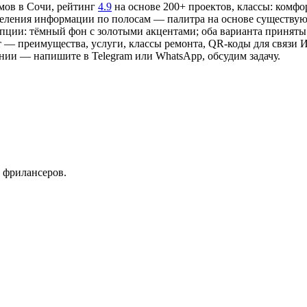
мов в Сочи, рейтинг
4.9
на основе 200+ проектов, классы: комфор
ределения информации по полосам — палитра на основе существ
епции: тёмный фон с золотыми акцентами; оба варианта приняты
— преимущества, услуги, классы ремонта, QR-коды для связи Инс
нии — напишите в Telegram или WhatsApp, обсудим задачу.
 фрилансеров.