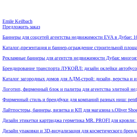
Emile Keilbach
Предложить заказ
Баннеры для соцсетей агентства недвижимости EVA в Дубае: 1
Каталог-презентация и баннер-ограждение строительной площ
Рекламные баннеры для агентств недвижимости Дубая: много
Брендирование транспорта ЛУКОЙЛ: дизайн оклейки автобус
Каталог загородных домов для АДМ-строй: дизайн, верстка и
Логотип, фирменный блок и палитра для агентства элитной не
Фирменный стиль и брендбуки для компаний разных ниш: pent
Лайтпостеры, баннеры, визитка и КП для магазина s.Oliver Sh
Дизайн этикетки картриджа герметика MR. PROFI для кровли: 
Дизайн упаковки и 3D-визуализация для косметического брен