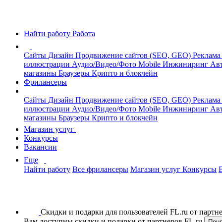
Найти работу
Работа
Сайты
Дизайн
Продвижение сайтов (SEO, GEO)
Реклама
иллюстрации
Аудио/Видео/Фото
Mobile
Инжиниринг
Авт
магазины
Браузеры
Крипто и блокчейн
Фрилансеры
Сайты
Дизайн
Продвижение сайтов (SEO, GEO)
Реклама
иллюстрации
Аудио/Видео/Фото
Mobile
Инжиниринг
Авт
магазины
Браузеры
Крипто и блокчейн
Магазин услуг
Конкурсы
Вакансии
Еще
Найти работу
Все фрилансеры
Магазин услуг
Конкурсы
Скидки и подарки для пользователей FL.ru от парт
Вам доступны скидки и подарки от партнеров FL.ru
Пон