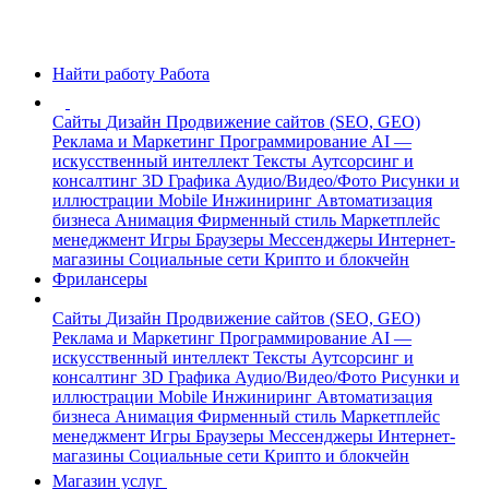
Найти работу
Работа
Сайты
Дизайн
Продвижение сайтов (SEO, GEO)
Реклама и Маркетинг
Программирование
AI —
искусственный интеллект
Тексты
Аутсорсинг и
консалтинг
3D Графика
Аудио/Видео/Фото
Рисунки и
иллюстрации
Mobile
Инжиниринг
Автоматизация
бизнеса
Анимация
Фирменный стиль
Маркетплейс
менеджмент
Игры
Браузеры
Мессенджеры
Интернет-
магазины
Социальные сети
Крипто и блокчейн
Фрилансеры
Сайты
Дизайн
Продвижение сайтов (SEO, GEO)
Реклама и Маркетинг
Программирование
AI —
искусственный интеллект
Тексты
Аутсорсинг и
консалтинг
3D Графика
Аудио/Видео/Фото
Рисунки и
иллюстрации
Mobile
Инжиниринг
Автоматизация
бизнеса
Анимация
Фирменный стиль
Маркетплейс
менеджмент
Игры
Браузеры
Мессенджеры
Интернет-
магазины
Социальные сети
Крипто и блокчейн
Магазин услуг