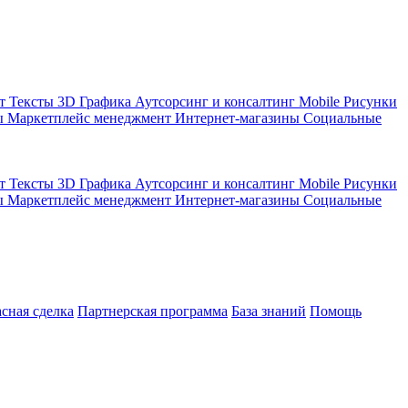
кт
Тексты
3D Графика
Аутсорсинг и консалтинг
Mobile
Рисунки
ы
Маркетплейс менеджмент
Интернет-магазины
Социальные
кт
Тексты
3D Графика
Аутсорсинг и консалтинг
Mobile
Рисунки
ы
Маркетплейс менеджмент
Интернет-магазины
Социальные
асная сделка
Партнерская программа
База знаний
Помощь