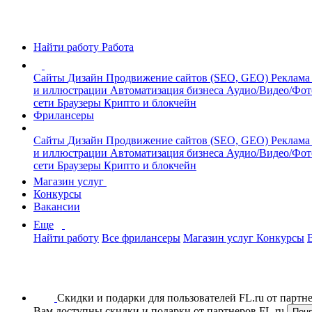
Найти работу
Работа
Сайты
Дизайн
Продвижение сайтов (SEO, GEO)
Реклама
и иллюстрации
Автоматизация бизнеса
Аудио/Видео/Фо
сети
Браузеры
Крипто и блокчейн
Фрилансеры
Сайты
Дизайн
Продвижение сайтов (SEO, GEO)
Реклама
и иллюстрации
Автоматизация бизнеса
Аудио/Видео/Фо
сети
Браузеры
Крипто и блокчейн
Магазин услуг
Конкурсы
Вакансии
Еще
Найти работу
Все фрилансеры
Магазин услуг
Конкурсы
Скидки и подарки для пользователей FL.ru от парт
Вам доступны скидки и подарки от партнеров FL.ru
Пон