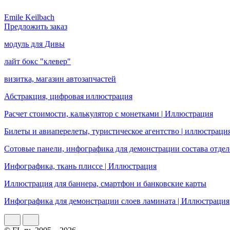
Emile Keilbach
Предложить заказ
модуль для Дивы
лайт бокс "клевер"
визитка, магазин автозапчастей
Абстракция, цифровая иллюстрация
Расчет стоимости, калькулятор с монетками | Иллюстрация
Билеты и авиаперелеты, туристическое агентство | иллюстраци
Сотовые панели, инфографика для демонстрации состава отде
Инфографика, ткань плиссе | Иллюстрация
Иллюстрация для баннера, смартфон и банковские карты
Инфографика для демонстрации слоев ламината | Иллюстрация