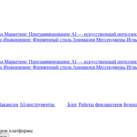
 и Маркетинг
Программирование
AI — искусственный интелле
то
Инжиниринг
Фирменный стиль
Анимация
Мессенджеры
Игр
 и Маркетинг
Программирование
AI — искусственный интелле
то
Инжиниринг
Фирменный стиль
Анимация
Мессенджеры
Игр
Вакансии
AI-инструменты
Блог
Работы фрилансеров
Безоп
неров платформы
ятно