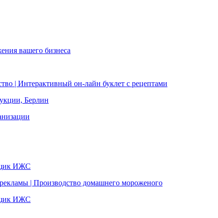
жения вашего бизнеса
ство | Интерактивный он-лайн буклет с рецептами
дукции, Берлин
анизации
ойщик ИЖС
 рекламы | Производство домашнего мороженого
ойщик ИЖС