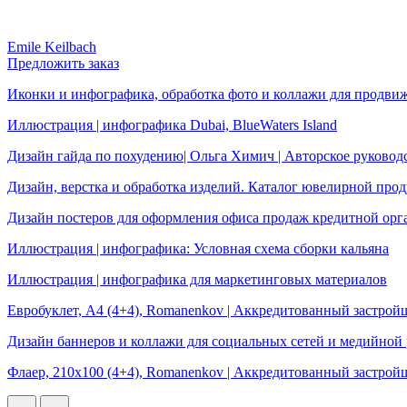
Emile Keilbach
Предложить заказ
Иконки и инфографика, обработка фото и коллажи для продви
Иллюстрация | инфографика Dubai, BlueWaters Island
Дизайн гайда по похудению| Ольга Химич | Авторское руковод
Дизайн, верстка и обработка изделий. Каталог ювелирной про
Дизайн постеров для оформления офиса продаж кредитной орг
Иллюстрация | инфографика: Условная схема сборки кальяна
Иллюстрация | инфографика для маркетинговых материалов
Евробуклет, А4 (4+4), Romanenkov | Аккредитованный застр
Дизайн баннеров и коллажи для социальных сетей и медийной
Флаер, 210х100 (4+4), Romanenkov | Аккредитованный застр