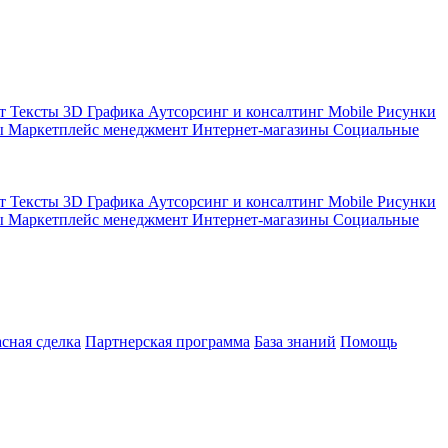
кт
Тексты
3D Графика
Аутсорсинг и консалтинг
Mobile
Рисунки
ы
Маркетплейс менеджмент
Интернет-магазины
Социальные
кт
Тексты
3D Графика
Аутсорсинг и консалтинг
Mobile
Рисунки
ы
Маркетплейс менеджмент
Интернет-магазины
Социальные
асная сделка
Партнерская программа
База знаний
Помощь