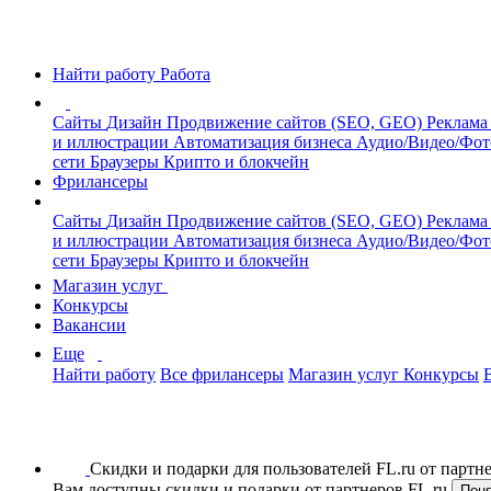
Найти работу
Работа
Сайты
Дизайн
Продвижение сайтов (SEO, GEO)
Реклама
и иллюстрации
Автоматизация бизнеса
Аудио/Видео/Фо
сети
Браузеры
Крипто и блокчейн
Фрилансеры
Сайты
Дизайн
Продвижение сайтов (SEO, GEO)
Реклама
и иллюстрации
Автоматизация бизнеса
Аудио/Видео/Фо
сети
Браузеры
Крипто и блокчейн
Магазин услуг
Конкурсы
Вакансии
Еще
Найти работу
Все фрилансеры
Магазин услуг
Конкурсы
Скидки и подарки для пользователей FL.ru от парт
Вам доступны скидки и подарки от партнеров FL.ru
Пон