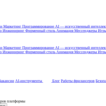
 и Маркетинг
Программирование
AI — искусственный интелле
то
Инжиниринг
Фирменный стиль
Анимация
Мессенджеры
Игр
 и Маркетинг
Программирование
AI — искусственный интелле
то
Инжиниринг
Фирменный стиль
Анимация
Мессенджеры
Игр
Вакансии
AI-инструменты
Блог
Работы фрилансеров
Безоп
неров платформы
ятно