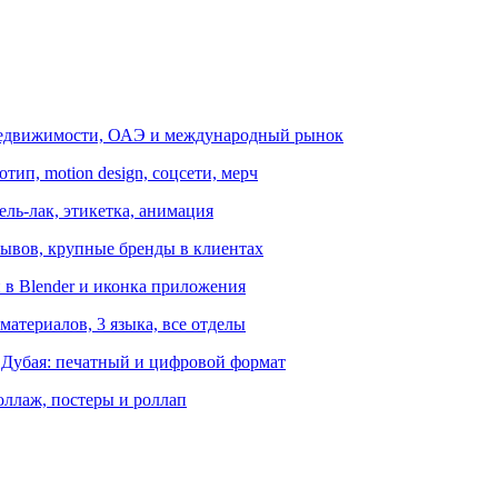
в недвижимости, ОАЭ и международный рынок
ип, motion design, соцсети, мерч
ель-лак, этикетка, анимация
тзывов, крупные бренды в клиентах
 в Blender и иконка приложения
атериалов, 3 языка, все отделы
 Дубая: печатный и цифровой формат
оллаж, постеры и роллап