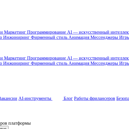
 и Маркетинг
Программирование
AI — искусственный интелле
то
Инжиниринг
Фирменный стиль
Анимация
Мессенджеры
Игр
 и Маркетинг
Программирование
AI — искусственный интелле
то
Инжиниринг
Фирменный стиль
Анимация
Мессенджеры
Игр
Вакансии
AI-инструменты
Блог
Работы фрилансеров
Безоп
неров платформы
ятно