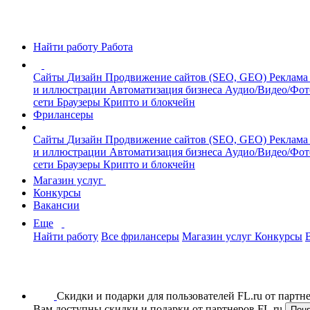
Найти работу
Работа
Сайты
Дизайн
Продвижение сайтов (SEO, GEO)
Реклама
и иллюстрации
Автоматизация бизнеса
Аудио/Видео/Фо
сети
Браузеры
Крипто и блокчейн
Фрилансеры
Сайты
Дизайн
Продвижение сайтов (SEO, GEO)
Реклама
и иллюстрации
Автоматизация бизнеса
Аудио/Видео/Фо
сети
Браузеры
Крипто и блокчейн
Магазин услуг
Конкурсы
Вакансии
Еще
Найти работу
Все фрилансеры
Магазин услуг
Конкурсы
Скидки и подарки для пользователей FL.ru от парт
Вам доступны скидки и подарки от партнеров FL.ru
Пон