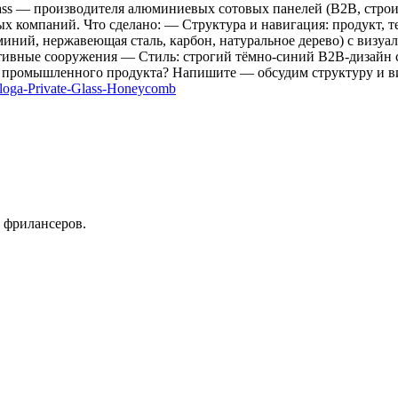
Glass — производителя алюминиевых сотовых панелей (B2B, строи
х компаний. Что сделано: — Структура и навигация: продукт, т
ний, нержавеющая сталь, карбон, натуральное дерево) с визуа
ивные сооружения — Стиль: строгий тёмно-синий B2B-дизайн с
 или промышленного продукта? Напишите — обсудим структуру и 
taloga-Private-Glass-Honeycomb
 фрилансеров.