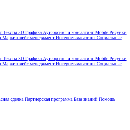
кт
Тексты
3D Графика
Аутсорсинг и консалтинг
Mobile
Рисунки
ы
Маркетплейс менеджмент
Интернет-магазины
Социальные
кт
Тексты
3D Графика
Аутсорсинг и консалтинг
Mobile
Рисунки
ы
Маркетплейс менеджмент
Интернет-магазины
Социальные
асная сделка
Партнерская программа
База знаний
Помощь