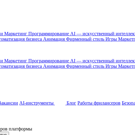
 и Маркетинг
Программирование
AI — искусственный интелле
оматизация бизнеса
Анимация
Фирменный стиль
Игры
Маркет
 и Маркетинг
Программирование
AI — искусственный интелле
оматизация бизнеса
Анимация
Фирменный стиль
Игры
Маркет
Вакансии
AI-инструменты
Блог
Работы фрилансеров
Безоп
неров платформы
ятно