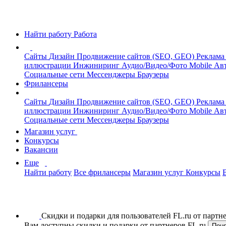
Найти работу
Работа
Сайты
Дизайн
Продвижение сайтов (SEO, GEO)
Реклама
иллюстрации
Инжиниринг
Аудио/Видео/Фото
Mobile
Авт
Социальные сети
Мессенджеры
Браузеры
Фрилансеры
Сайты
Дизайн
Продвижение сайтов (SEO, GEO)
Реклама
иллюстрации
Инжиниринг
Аудио/Видео/Фото
Mobile
Авт
Социальные сети
Мессенджеры
Браузеры
Магазин услуг
Конкурсы
Вакансии
Еще
Найти работу
Все фрилансеры
Магазин услуг
Конкурсы
Скидки и подарки для пользователей FL.ru от парт
Вам доступны скидки и подарки от партнеров FL.ru
Пон