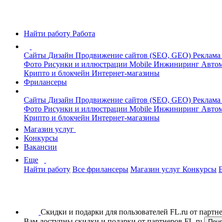
Найти работу
Работа
Сайты
Дизайн
Продвижение сайтов (SEO, GEO)
Реклама
Фото
Рисунки и иллюстрации
Mobile
Инжиниринг
Автом
Крипто и блокчейн
Интернет-магазины
Фрилансеры
Сайты
Дизайн
Продвижение сайтов (SEO, GEO)
Реклама
Фото
Рисунки и иллюстрации
Mobile
Инжиниринг
Автом
Крипто и блокчейн
Интернет-магазины
Магазин услуг
Конкурсы
Вакансии
Еще
Найти работу
Все фрилансеры
Магазин услуг
Конкурсы
Скидки и подарки для пользователей FL.ru от парт
Вам доступны скидки и подарки от партнеров FL.ru
Пон