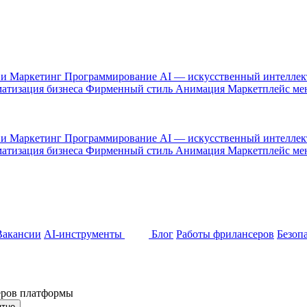
 и Маркетинг
Программирование
AI — искусственный интелле
атизация бизнеса
Фирменный стиль
Анимация
Маркетплейс м
 и Маркетинг
Программирование
AI — искусственный интелле
атизация бизнеса
Фирменный стиль
Анимация
Маркетплейс м
Вакансии
AI-инструменты
Блог
Работы фрилансеров
Безоп
неров платформы
ятно