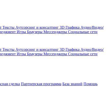
кт
Тексты
Аутсорсинг и консалтинг
3D Графика
Аудио/Видео/
енеджмент
Игры
Браузеры
Мессенджеры
Социальные сети
кт
Тексты
Аутсорсинг и консалтинг
3D Графика
Аудио/Видео/
енеджмент
Игры
Браузеры
Мессенджеры
Социальные сети
асная сделка
Партнерская программа
База знаний
Помощь