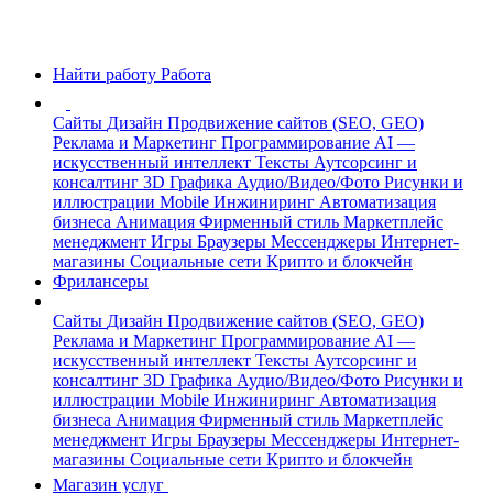
Найти работу
Работа
Сайты
Дизайн
Продвижение сайтов (SEO, GEO)
Реклама и Маркетинг
Программирование
AI —
искусственный интеллект
Тексты
Аутсорсинг и
консалтинг
3D Графика
Аудио/Видео/Фото
Рисунки и
иллюстрации
Mobile
Инжиниринг
Автоматизация
бизнеса
Анимация
Фирменный стиль
Маркетплейс
менеджмент
Игры
Браузеры
Мессенджеры
Интернет-
магазины
Социальные сети
Крипто и блокчейн
Фрилансеры
Сайты
Дизайн
Продвижение сайтов (SEO, GEO)
Реклама и Маркетинг
Программирование
AI —
искусственный интеллект
Тексты
Аутсорсинг и
консалтинг
3D Графика
Аудио/Видео/Фото
Рисунки и
иллюстрации
Mobile
Инжиниринг
Автоматизация
бизнеса
Анимация
Фирменный стиль
Маркетплейс
менеджмент
Игры
Браузеры
Мессенджеры
Интернет-
магазины
Социальные сети
Крипто и блокчейн
Магазин услуг