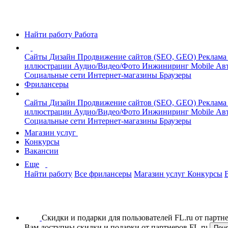
Найти работу
Работа
Сайты
Дизайн
Продвижение сайтов (SEO, GEO)
Реклама
иллюстрации
Аудио/Видео/Фото
Инжиниринг
Mobile
Авт
Социальные сети
Интернет-магазины
Браузеры
Фрилансеры
Сайты
Дизайн
Продвижение сайтов (SEO, GEO)
Реклама
иллюстрации
Аудио/Видео/Фото
Инжиниринг
Mobile
Авт
Социальные сети
Интернет-магазины
Браузеры
Магазин услуг
Конкурсы
Вакансии
Еще
Найти работу
Все фрилансеры
Магазин услуг
Конкурсы
Скидки и подарки для пользователей FL.ru от парт
Вам доступны скидки и подарки от партнеров FL.ru
Пон