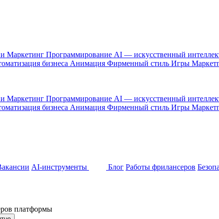
 и Маркетинг
Программирование
AI — искусственный интелле
оматизация бизнеса
Анимация
Фирменный стиль
Игры
Маркет
 и Маркетинг
Программирование
AI — искусственный интелле
оматизация бизнеса
Анимация
Фирменный стиль
Игры
Маркет
Вакансии
AI-инструменты
Блог
Работы фрилансеров
Безоп
неров платформы
ятно