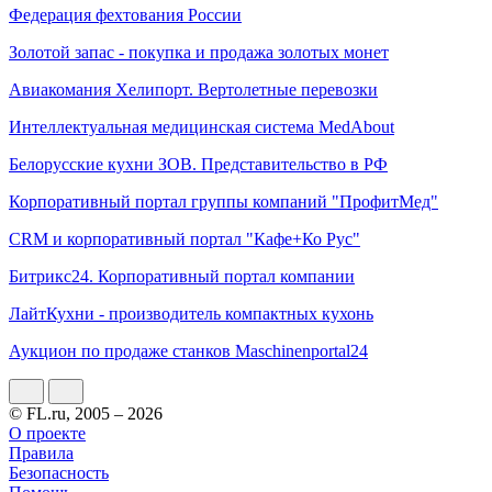
Федерация фехтования России
Золотой запас - покупка и продажа золотых монет
Авиакомания Хелипорт. Вертолетные перевозки
Интеллектуальная медицинская система MedAbout
Белорусские кухни ЗОВ. Представительство в РФ
Корпоративный портал группы компаний "ПрофитМед"
CRM и корпоративный портал "Кафе+Ко Руc"
Битрикс24. Корпоративный портал компании
ЛайтКухни - производитель компактных кухонь
Аукцион по продаже станков Maschinenportal24
© FL.ru, 2005 – 2026
О проекте
Правила
Безопасность