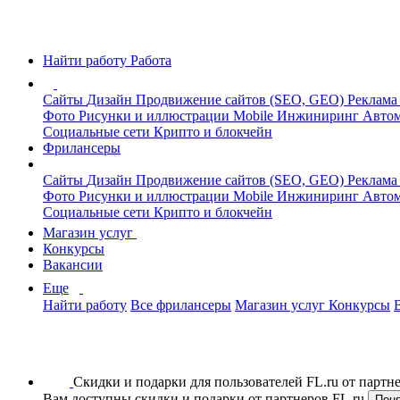
Найти работу
Работа
Сайты
Дизайн
Продвижение сайтов (SEO, GEO)
Реклама
Фото
Рисунки и иллюстрации
Mobile
Инжиниринг
Автом
Социальные сети
Крипто и блокчейн
Фрилансеры
Сайты
Дизайн
Продвижение сайтов (SEO, GEO)
Реклама
Фото
Рисунки и иллюстрации
Mobile
Инжиниринг
Автом
Социальные сети
Крипто и блокчейн
Магазин услуг
Конкурсы
Вакансии
Еще
Найти работу
Все фрилансеры
Магазин услуг
Конкурсы
Скидки и подарки для пользователей FL.ru от парт
Вам доступны скидки и подарки от партнеров FL.ru
Пон