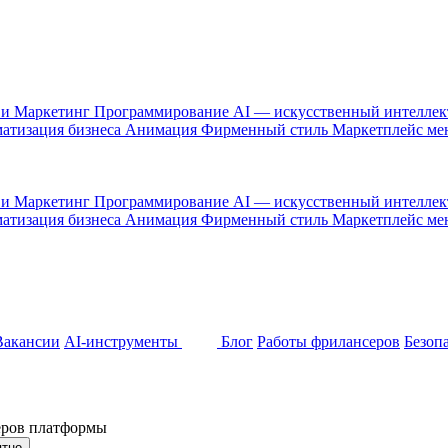
 и Маркетинг
Программирование
AI — искусственный интелле
атизация бизнеса
Анимация
Фирменный стиль
Маркетплейс м
 и Маркетинг
Программирование
AI — искусственный интелле
атизация бизнеса
Анимация
Фирменный стиль
Маркетплейс м
Вакансии
AI-инструменты
Блог
Работы фрилансеров
Безоп
неров платформы
ятно