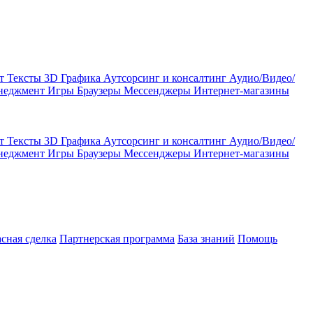
кт
Тексты
3D Графика
Аутсорсинг и консалтинг
Аудио/Видео/
енеджмент
Игры
Браузеры
Мессенджеры
Интернет-магазины
кт
Тексты
3D Графика
Аутсорсинг и консалтинг
Аудио/Видео/
енеджмент
Игры
Браузеры
Мессенджеры
Интернет-магазины
асная сделка
Партнерская программа
База знаний
Помощь