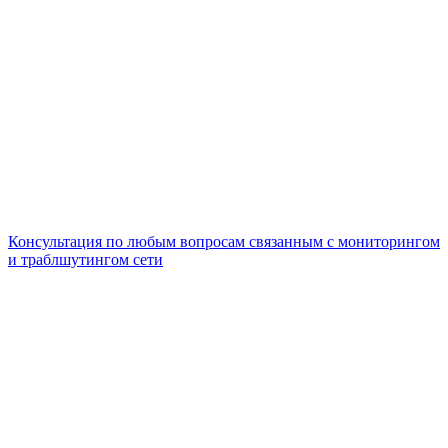
Консультация по любым вопросам связанным с мониторингом
и траблшутингом сети