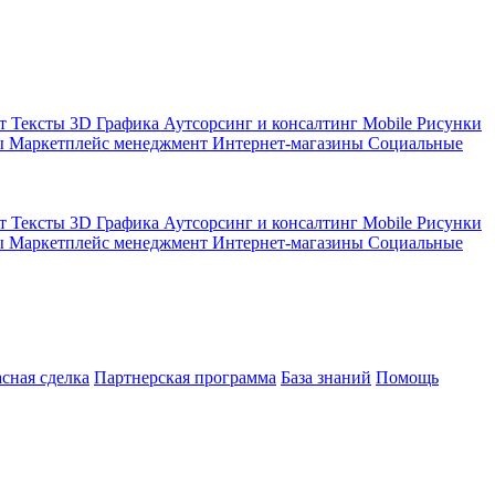
кт
Тексты
3D Графика
Аутсорсинг и консалтинг
Mobile
Рисунки
ы
Маркетплейс менеджмент
Интернет-магазины
Социальные
кт
Тексты
3D Графика
Аутсорсинг и консалтинг
Mobile
Рисунки
ы
Маркетплейс менеджмент
Интернет-магазины
Социальные
асная сделка
Партнерская программа
База знаний
Помощь