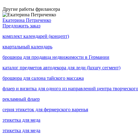
Другие работы фрилансера
Екатерина Петриченко
Предложить заказ
комплект календарей (концепт)
квартальный календарь
брошюра для продавца недвижимости в Германии
каталог предметов автодекора для леди (luxury сегмент)
брошюра для салона тайского массажа
флаер и визитка для одного из направлений центра творческого
рекламный флаер
серия этикеток для фермерского варенья
этикетка для меда
этикетка для меда