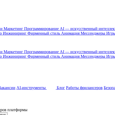
 и Маркетинг
Программирование
AI — искусственный интелле
то
Инжиниринг
Фирменный стиль
Анимация
Мессенджеры
Игр
 и Маркетинг
Программирование
AI — искусственный интелле
то
Инжиниринг
Фирменный стиль
Анимация
Мессенджеры
Игр
Вакансии
AI-инструменты
Блог
Работы фрилансеров
Безоп
неров платформы
ятно