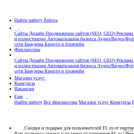
Найти работу
Работа
Сайты
Дизайн
Продвижение сайтов (SEO, GEO)
Реклама
и иллюстрации
Автоматизация бизнеса
Аудио/Видео/Фо
сети
Браузеры
Крипто и блокчейн
Фрилансеры
Сайты
Дизайн
Продвижение сайтов (SEO, GEO)
Реклама
и иллюстрации
Автоматизация бизнеса
Аудио/Видео/Фо
сети
Браузеры
Крипто и блокчейн
Магазин услуг
Конкурсы
Вакансии
Еще
Найти работу
Все фрилансеры
Магазин услуг
Конкурсы
Скидки и подарки для пользователей FL.ru от парт
Вам доступны скидки и подарки от партнеров FL.ru
Пон