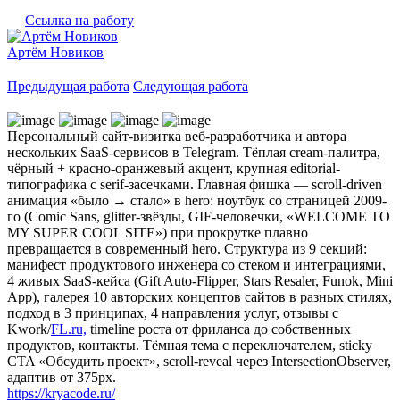
Ссылка на работу
Артём Новиков
Предыдущая работа
Следующая работа
Персональный сайт-визитка веб-разработчика и автора
нескольких SaaS-сервисов в Telegram. Тёплая cream-палитра,
чёрный + красно-оранжевый акцент, крупная editorial-
типографика с serif-засечками. Главная фишка — scroll-driven
анимация «было → стало» в hero: ноутбук со страницей 2009-
го (Comic Sans, glitter-звёзды, GIF-человечки, «WELCOME TO
MY SUPER COOL SITE») при прокрутке плавно
превращается в современный hero. Структура из 9 секций:
манифест продуктового инженера со стеком и интеграциями,
4 живых SaaS-кейса (Gift Auto-Flipper, Stars Resaler, Funok, Mini
App), галерея 10 авторских концептов сайтов в разных стилях,
подход в 3 принципах, 4 направления услуг, отзывы с
Kwork/
FL.ru,
timeline роста от фриланса до собственных
продуктов, контакты. Тёмная тема с переключателем, sticky
CTA «Обсудить проект», scroll-reveal через IntersectionObserver,
адаптив от 375px.
https://kryacode.ru/