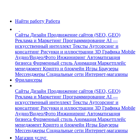
Найти работу
Работа
Сайты
Дизайн
Продвижение сайтов (SEO, GEO)
Реклама и Маркетинг
Программирование
AI —
искусственный интеллект
Тексты
Аутсорсинг и
консалтинг
Рисунки и иллюстрации
3D Графика
Mobile
Аудио/Видео/Фото
Инжиниринг
Автоматизация
бизнеса
Фирменный стиль
Анимация
Маркетплейс
менеджмент
Крипто и блокчейн
Игры
Браузеры
Мессенджеры
Социальные сети
Интернет-магазины
Фрилансеры
Сайты
Дизайн
Продвижение сайтов (SEO, GEO)
Реклама и Маркетинг
Программирование
AI —
искусственный интеллект
Тексты
Аутсорсинг и
консалтинг
Рисунки и иллюстрации
3D Графика
Mobile
Аудио/Видео/Фото
Инжиниринг
Автоматизация
бизнеса
Фирменный стиль
Анимация
Маркетплейс
менеджмент
Крипто и блокчейн
Игры
Браузеры
Мессенджеры
Социальные сети
Интернет-магазины
Магазин услуг