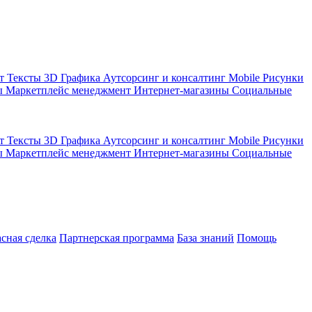
кт
Тексты
3D Графика
Аутсорсинг и консалтинг
Mobile
Рисунки
ы
Маркетплейс менеджмент
Интернет-магазины
Социальные
кт
Тексты
3D Графика
Аутсорсинг и консалтинг
Mobile
Рисунки
ы
Маркетплейс менеджмент
Интернет-магазины
Социальные
асная сделка
Партнерская программа
База знаний
Помощь