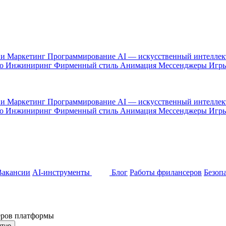
 и Маркетинг
Программирование
AI — искусственный интелле
то
Инжиниринг
Фирменный стиль
Анимация
Мессенджеры
Игр
 и Маркетинг
Программирование
AI — искусственный интелле
то
Инжиниринг
Фирменный стиль
Анимация
Мессенджеры
Игр
Вакансии
AI-инструменты
Блог
Работы фрилансеров
Безоп
неров платформы
ятно