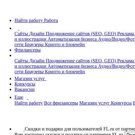
Найти работу
Работа
Сайты
Дизайн
Продвижение сайтов (SEO, GEO)
Реклама
и иллюстрации
Автоматизация бизнеса
Аудио/Видео/Фо
сети
Браузеры
Крипто и блокчейн
Фрилансеры
Сайты
Дизайн
Продвижение сайтов (SEO, GEO)
Реклама
и иллюстрации
Автоматизация бизнеса
Аудио/Видео/Фо
сети
Браузеры
Крипто и блокчейн
Магазин услуг
Конкурсы
Вакансии
Еще
Найти работу
Все фрилансеры
Магазин услуг
Конкурсы
Скидки и подарки для пользователей FL.ru от парт
Вам доступны скидки и подарки от партнеров FL.ru
Пон