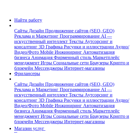
Найти работу
Сайты
Дизайн
Продвижение сайтов (SEO, GEO)
Реклама и Маркетинг
Программирование
AI —
искусственный интеллект
Тексты
Аутсорсинг и
консалтинг
3D Графика
Рисунки и иллюстрации
Аудио/
Видео/Фото
Mobile
Инжиниринг
Автоматизация
бизнеса
Анимация
Фирменный стиль
Маркетплейс
менеджмент
Игры
Социальные сети
Браузеры
Крипто и
блокчейн
Мессенджеры
Интернет-магазины
Фрилансеры
Сайты
Дизайн
Продвижение сайтов (SEO, GEO)
Реклама и Маркетинг
Программирование
AI —
искусственный интеллект
Тексты
Аутсорсинг и
консалтинг
3D Графика
Рисунки и иллюстрации
Аудио/
Видео/Фото
Mobile
Инжиниринг
Автоматизация
бизнеса
Анимация
Фирменный стиль
Маркетплейс
менеджмент
Игры
Социальные сети
Браузеры
Крипто и
блокчейн
Мессенджеры
Интернет-магазины
Магазин услуг