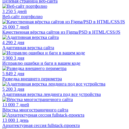
Целевая страница веб-сайта
3 250
5 дней
Веб-сайт портфолио
26 000
7 дней
Качественная вёрстка сайтов из Figma/PSD в HTML/CSS/JS
4 290
2 дня
Адаптивная верстка сайта
3 900
3 дня
Исправлю ошибки и баги в вашем коде
5 849
2 дня
Разведка внешнего периметра
5 200
3 дня
Адаптивная верстка лендинга под все устройства
13 000
7 дней
Вёрстка многостраничного сайта
13 000
1 день
Архитектурная сессия fullstack-проекта