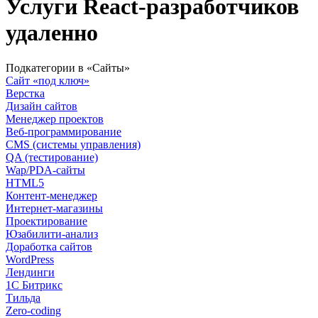
Услуги React-разработчиков
удаленно
Подкатегории в «Сайты»
Сайт «под ключ»
Верстка
Дизайн сайтов
Менеджер проектов
Веб-программирование
CMS (системы управления)
QA (тестирование)
Wap/PDA-сайты
HTML5
Контент-менеджер
Интернет-магазины
Проектирование
Юзабилити-анализ
Доработка сайтов
WordPress
Лендинги
1С Битрикс
Тильда
Zero-coding