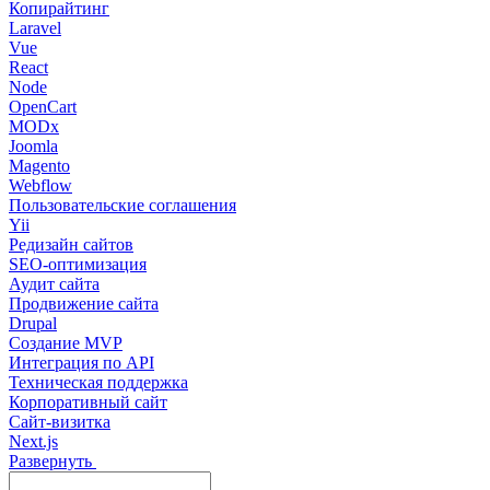
Копирайтинг
Laravel
Vue
React
Node
OpenCart
MODx
Joomla
Magento
Webflow
Пользовательские соглашения
Yii
Редизайн сайтов
SEO-оптимизация
Аудит сайта
Продвижение сайта
Drupal
Создание MVP
Интеграция по API
Техническая поддержка
Корпоративный сайт
Сайт-визитка
Next.js
Развернуть