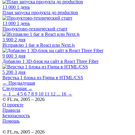
13 000
1 день
План запуска продукта до production
13 000
1 день
Продуктово-технический старт
3 900
2 дня
Исправлю 1 баг в React или Next.js
9 000
3 дня
Добавлю 1 3D-блок на сайт в React Three Fiber
5 200
3 дня
Верстка 1 блока из Figma в HTML/CSS
←
Предыдущая
Следующая
→
←
1
...
4
5
6
7
8
9
10
11
12
...
16
→
© FL.ru, 2005 – 2026
О проекте
Правила
Безопасность
Помощь
© FL.ru, 2005 – 2026