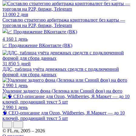
13 000
2 дня
Составлю стратегию арбитража криптовалют без карты —
торговля на P2P, биржи, Telegram
4 160
1 день
📈 Продвижение ВКонтакте (ВК)
31 850
5 дней
ДДС, таблица учёта денежных средств с подключенной
формой для сбора данных
2 990
1 день
Удаление заднего фона (Зеленка или Синий фон) на фото
2 990
1 день
🧠 СЕО-описание для Ozon, Wildberries, Я.Маркет — до 10
ключей, продающий текст 5 шт
© FL.ru, 2005 – 2026