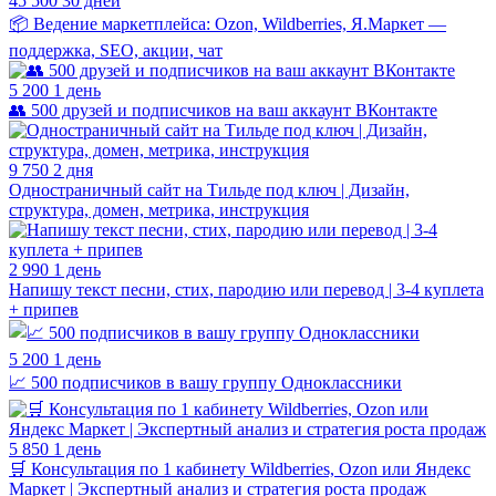
45 500
30 дней
📦 Ведение маркетплейса: Ozon, Wildberries, Я.Маркет —
поддержка, SEO, акции, чат
5 200
1 день
👥 500 друзей и подписчиков на ваш аккаунт ВКонтакте
9 750
2 дня
Одностраничный сайт на Тильде под ключ | Дизайн,
структура, домен, метрика, инструкция
2 990
1 день
Напишу текст песни, стих, пародию или перевод | 3-4 куплета
+ припев
5 200
1 день
📈 500 подписчиков в вашу группу Одноклассники
5 850
1 день
🛒 Консультация по 1 кабинету Wildberries, Ozon или Яндекс
Маркет | Экспертный анализ и стратегия роста продаж